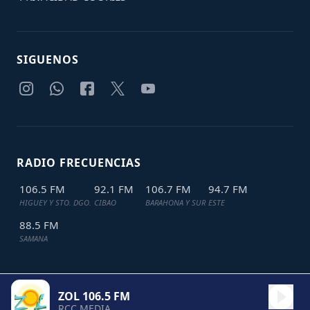
SIGUENOS
RADIO FRECUENCIAS
106.5 FM
92.1 FM
106.7 FM
94.7 FM
HIGUEY Y STO. DGO.
CIBAO
BARAHONA Y SUR
ESTE
88.5 FM
SAMANA
ZOL 106.5 FM
TODOS LOS DERECHOS RESERVADOS © 2024
JDL IT SOLUTIONS
RCC MEDIA