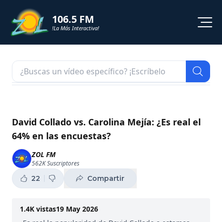
106.5 FM
!La Más Interactiva!
PROGRAMACION
NOTICIAS
VIDEOS
David Collado vs. Carolina Mejía: ¿Es real el
64% en las encuestas?
SHORTS
ZOL FM
562K
Suscriptores
PODCAST
22
Compartir
ZOL TV
1.4K
vistas
19 May 2026