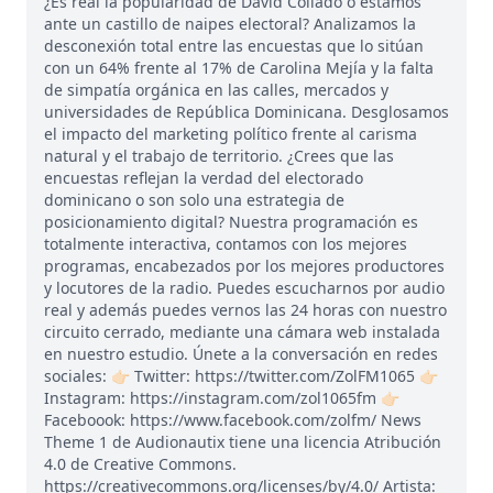
¿Es real la popularidad de David Collado o estamos
ante un castillo de naipes electoral? Analizamos la
desconexión total entre las encuestas que lo sitúan
con un 64% frente al 17% de Carolina Mejía y la falta
de simpatía orgánica en las calles, mercados y
universidades de República Dominicana. Desglosamos
el impacto del marketing político frente al carisma
natural y el trabajo de territorio. ¿Crees que las
encuestas reflejan la verdad del electorado
dominicano o son solo una estrategia de
posicionamiento digital? Nuestra programación es
totalmente interactiva, contamos con los mejores
programas, encabezados por los mejores productores
y locutores de la radio. Puedes escucharnos por audio
real y además puedes vernos las 24 horas con nuestro
circuito cerrado, mediante una cámara web instalada
en nuestro estudio. Únete a la conversación en redes
sociales: 👉🏻 Twitter: https://twitter.com/ZolFM1065 👉🏻
Instagram: https://instagram.com/zol1065fm 👉🏻
Faceboook: https://www.facebook.com/zolfm/ News
Theme 1 de Audionautix tiene una licencia Atribución
4.0 de Creative Commons.
https://creativecommons.org/licenses/by/4.0/ Artista: