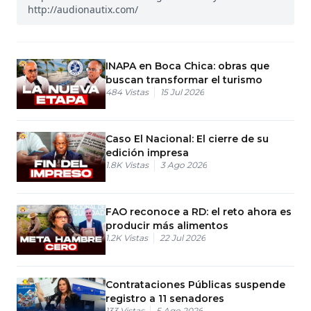
http://audionautix.com/
INAPA en Boca Chica: obras que
buscan transformar el turismo
484
Vistas
15 Jul 2026
Caso El Nacional: El cierre de su
edición impresa
1.8K
Vistas
3 Ago 2026
FAO reconoce a RD: el reto ahora es
producir más alimentos
1.2K
Vistas
22 Jul 2026
Contrataciones Públicas suspende
registro a 11 senadores
133
Vistas
5 Ago 2026