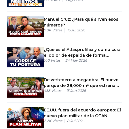
Manuel Cruz: ¿Para qué sirven esos
números?
7.8K
Vistas
16 Jul 2026
¿Qué es el Atlasprofilax y cómo cura
el dolor de espalda de forma
140
Vistas
24 May 2026
definitiva?
De vertedero a megaobra: El nuevo
parque de 28,000 m² que estrena
458
Vistas
15 Jun 2026
Haina
EE.UU. fuera del acuerdo europeo: El
nuevo plan militar de la OTAN
2.2K
Vistas
8 Jul 2026