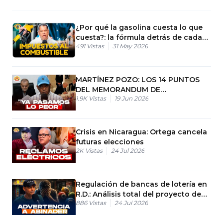
¿Por qué la gasolina cuesta lo que
cuesta?: la fórmula detrás de cada
491
Vistas
31 May 2026
galón
MARTÍNEZ POZO: LOS 14 PUNTOS
DEL MEMORANDUM DE
1.9K
Vistas
19 Jun 2026
ENTENDIMIENTO ENTRE ESTADOS
UNIDOS E IRÁN
Crisis en Nicaragua: Ortega cancela
futuras elecciones
2K
Vistas
24 Jul 2026
Regulación de bancas de lotería en
R.D.: Análisis total del proyecto de
886
Vistas
24 Jul 2026
ley