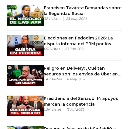
Francisco Tavárez: Demandas sobre
la Seguridad Social
324
Vistas
23 May 2026
Elecciones en Fedodim 2026: La
disputa interna del PRM por los
651
Vistas
23 Jun 2026
municipios
Peligro en Delivery: ¿Qué tan
seguros son los envíos de Uber en
1.4K
Vistas
11 May 2026
RD?
Presidencia del Senado: 14 apoyos
marcan la competencia
1.3K
Vistas
15 Jul 2026
Denuncia: Acusan de h0m1cidi0 a