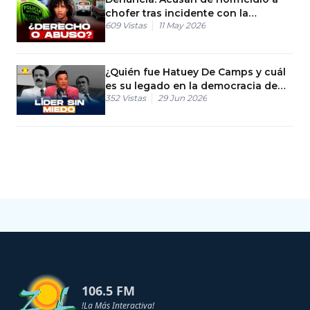
chofer tras incidente con la
609
Vistas
11 May 2026
DIGESETT
¿Quién fue Hatuey De Camps y cuál
es su legado en la democracia de
352
Vistas
29 Jun 2026
RD?
106.5 FM
!La Más Interactiva!