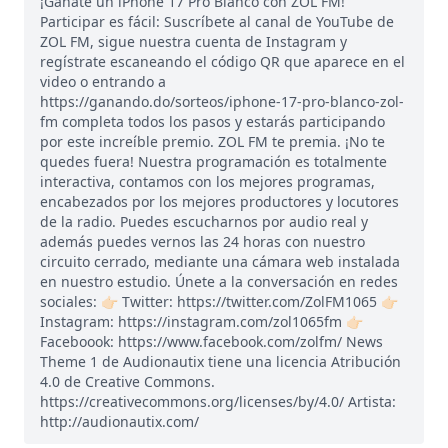
¡Gánate un iPhone 17 Pro Blanco con ZOL FM!
Participar es fácil: Suscríbete al canal de YouTube de
ZOL FM, sigue nuestra cuenta de Instagram y
regístrate escaneando el código QR que aparece en el
video o entrando a
https://ganando.do/sorteos/iphone-17-pro-blanco-zol-
fm completa todos los pasos y estarás participando
por este increíble premio. ZOL FM te premia. ¡No te
quedes fuera! Nuestra programación es totalmente
interactiva, contamos con los mejores programas,
encabezados por los mejores productores y locutores
de la radio. Puedes escucharnos por audio real y
además puedes vernos las 24 horas con nuestro
circuito cerrado, mediante una cámara web instalada
en nuestro estudio. Únete a la conversación en redes
sociales: 👉🏻 Twitter: https://twitter.com/ZolFM1065 👉🏻
Instagram: https://instagram.com/zol1065fm 👉🏻
Faceboook: https://www.facebook.com/zolfm/ News
Theme 1 de Audionautix tiene una licencia Atribución
4.0 de Creative Commons.
https://creativecommons.org/licenses/by/4.0/ Artista:
http://audionautix.com/