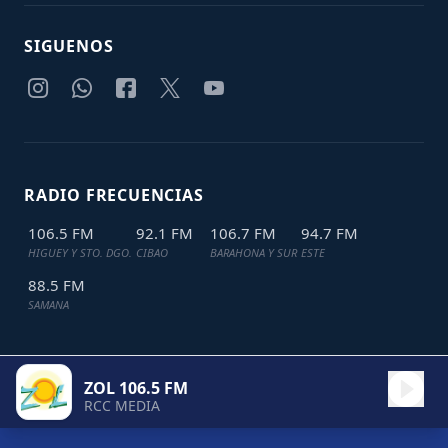
SIGUENOS
RADIO FRECUENCIAS
106.5 FM
92.1 FM
106.7 FM
94.7 FM
HIGUEY Y STO. DGO.
CIBAO
BARAHONA Y SUR
ESTE
88.5 FM
SAMANA
ZOL 106.5 FM
TODOS LOS DERECHOS RESERVADOS © 2024
JDL IT SOLUTIONS
RCC MEDIA