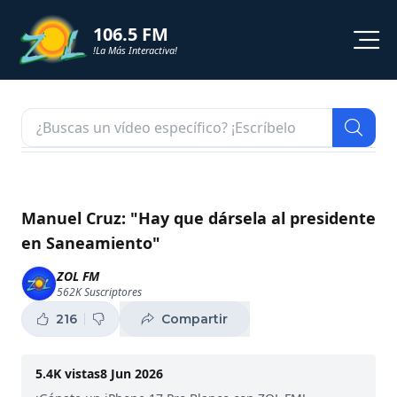
106.5 FM
!La Más Interactiva!
PROGRAMACION
NOTICIAS
VIDEOS
Manuel Cruz: "Hay que dársela al presidente
en Saneamiento"
SHORTS
ZOL FM
562K
Suscriptores
PODCAST
216
Compartir
ZOL TV
5.4K
vistas
8 Jun 2026