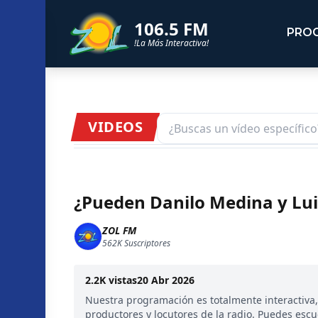
106.5 FM
PRO
!La Más Interactiva!
VIDEOS
¿Pueden Danilo Medina y Lui
ZOL FM
562K
Suscriptores
2.2K
vistas
20 Abr 2026
Nuestra programación es totalmente interactiva
productores y locutores de la radio. Puedes esc