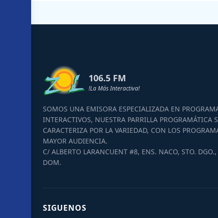
106.5 FM
!La Más Interactiva!
SOMOS UNA EMISORA ESPECIALIZADA EN PROGRAM
INTERACTIVOS, NUESTRA PARRILLA PROGRAMÁTICA S
CARACTERIZA POR LA VARIEDAD, CON LOS PROGRAM
MAYOR AUDIENCIA.
C/ ALBERTO LARANCUENT #8, ENS. NACO, STO. DGO., 
DOM.
SIGUENOS