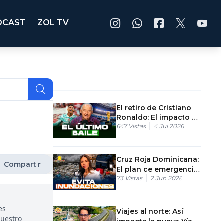
DCAST
ZOL TV
El retiro de Cristiano
Ronaldo: El impacto en
647
Vistas
4 Jul 2026
su último mundial
Cruz Roja Dominicana:
Compartir
El plan de emergencia
73
Vistas
2 Jun 2026
ante la ruta de los
huracanes
es
Viajes al norte: Así
nuestro
impacta la nueva Vía