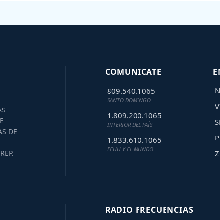
COMUNICATE
E
N
809.540.1065
SANTO DOMINGO
V
AS
1.809.200.1065
E
S
INTERIOR DEL PAÍS
AS DE
P
1.833.610.1065
EEUU Y EL MUNDO
Z
REP.
RADIO FRECUENCIAS