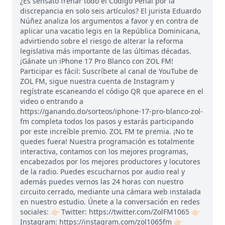
¿Es sensato frenar todo el Código Penal por la
discrepancia en solo seis artículos? El jurista Eduardo
Núñez analiza los argumentos a favor y en contra de
aplicar una vacatio legis en la República Dominicana,
advirtiendo sobre el riesgo de alterar la reforma
legislativa más importante de las últimas décadas.
¡Gánate un iPhone 17 Pro Blanco con ZOL FM!
Participar es fácil: Suscríbete al canal de YouTube de
ZOL FM, sigue nuestra cuenta de Instagram y
regístrate escaneando el código QR que aparece en el
video o entrando a
https://ganando.do/sorteos/iphone-17-pro-blanco-zol-
fm completa todos los pasos y estarás participando
por este increíble premio. ZOL FM te premia. ¡No te
quedes fuera! Nuestra programación es totalmente
interactiva, contamos con los mejores programas,
encabezados por los mejores productores y locutores
de la radio. Puedes escucharnos por audio real y
además puedes vernos las 24 horas con nuestro
circuito cerrado, mediante una cámara web instalada
en nuestro estudio. Únete a la conversación en redes
sociales: 👉🏻 Twitter: https://twitter.com/ZolFM1065 👉🏻
Instagram: https://instagram.com/zol1065fm 👉🏻