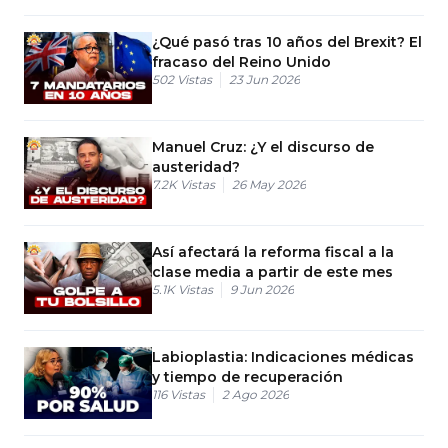
¿Qué pasó tras 10 años del Brexit? El
fracaso del Reino Unido
502
Vistas
23 Jun 2026
Manuel Cruz: ¿Y el discurso de
austeridad?
7.2K
Vistas
26 May 2026
Así afectará la reforma fiscal a la
clase media a partir de este mes
5.1K
Vistas
9 Jun 2026
Labioplastia: Indicaciones médicas
y tiempo de recuperación
116
Vistas
2 Ago 2026