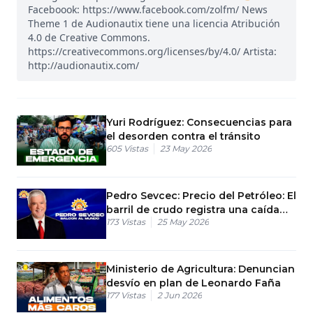
Faceboook: https://www.facebook.com/zolfm/ News
Theme 1 de Audionautix tiene una licencia Atribución
4.0 de Creative Commons.
https://creativecommons.org/licenses/by/4.0/ Artista:
http://audionautix.com/
Yuri Rodríguez: Consecuencias para
el desorden contra el tránsito
605
Vistas
23 May 2026
Pedro Sevcec: Precio del Petróleo: El
barril de crudo registra una caída
173
Vistas
25 May 2026
del 10% en una semana
Ministerio de Agricultura: Denuncian
desvío en plan de Leonardo Faña
177
Vistas
2 Jun 2026