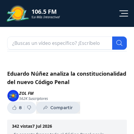
106.5 FM
!La Más Interactiva!
PROGRAMACION
NOTICIAS
VIDEOS
Eduardo Núñez analiza la constitucionalidad
del nuevo Código Penal
SHORTS
ZOL FM
562K
Suscriptores
PODCAST
8
Compartir
ZOL TV
342
vistas
7 Jul 2026