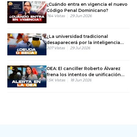
¿Cuándo entra en vigencia el nuevo
Código Penal Dominicano?
764
Vistas
29 Jun 2026
¿La universidad tradicional
desaparecerá por la inteligencia
207
Vistas
29 Jul 2026
artificial?
OEA: El canciller Roberto Álvarez
frena los intentos de unificación
1.5K
Vistas
18 Jun 2026
con Haití