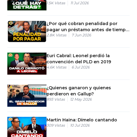
1.5K
Vistas
11 Jul 2026
¿Por qué cobran penalidad por
pagar un préstamo antes de tiempo
2.8K
Vistas
7 Jun 2026
en RD?
Euri Cabral: Leonel perdió la
convención del PLD en 2019
4.6K
Vistas
6 Jul 2026
¿Quienes ganaron y quienes
perdieron en Gallup?
893
Vistas
12 May 2026
Martin Haina: Dímelo cantando
309
Vistas
10 Jul 2026