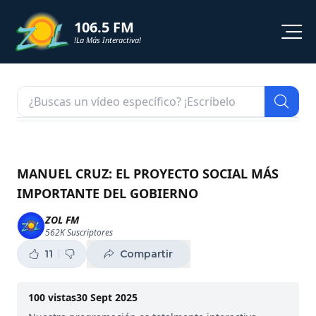
106.5 FM
!La Más Interactiva!
PROGRAMACION
NOTICIAS
VIDEOS
MANUEL CRUZ: EL PROYECTO SOCIAL MÁS
IMPORTANTE DEL GOBIERNO
SHORTS
ZOL FM
562K
Suscriptores
PODCAST
11
Compartir
ZOL TV
100
vistas
30 Sept 2025