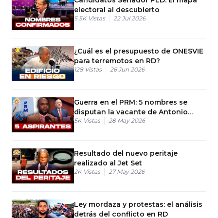
electoral al descubierto
5.5K
Vistas
22 Jul 2026
¿Cuál es el presupuesto de ONESVIE
para terremotos en RD?
128
Vistas
26 Jun 2026
Guerra en el PRM: 5 nombres se
disputan la vacante de Antonio
5K
Vistas
28 May 2026
Taveras
Resultado del nuevo peritaje
realizado al Jet Set
2K
Vistas
27 May 2026
Ley mordaza y protestas: el análisis
detrás del conflicto en RD