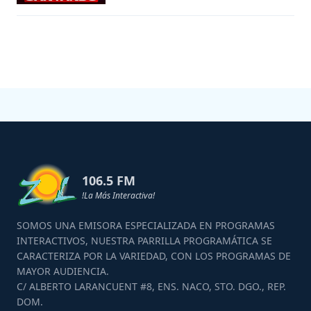
106.5 FM
!La Más Interactiva!
SOMOS UNA EMISORA ESPECIALIZADA EN PROGRAMAS
INTERACTIVOS, NUESTRA PARRILLA PROGRAMÁTICA SE
CARACTERIZA POR LA VARIEDAD, CON LOS PROGRAMAS DE
MAYOR AUDIENCIA.
C/ ALBERTO LARANCUENT #8, ENS. NACO, STO. DGO., REP.
DOM.