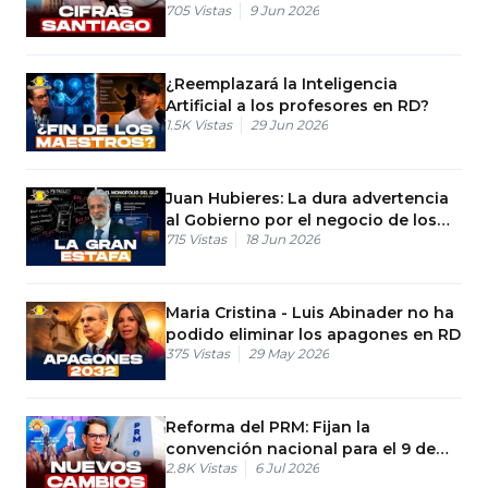
705
Vistas
9 Jun 2026
la última encuesta de mayo
¿Reemplazará la Inteligencia
Artificial a los profesores en RD?
1.5K
Vistas
29 Jun 2026
Juan Hubieres: La dura advertencia
al Gobierno por el negocio de los
715
Vistas
18 Jun 2026
combustibles
Maria Cristina - Luis Abinader no ha
podido eliminar los apagones en RD
375
Vistas
29 May 2026
Reforma del PRM: Fijan la
convención nacional para el 9 de
2.8K
Vistas
6 Jul 2026
agosto