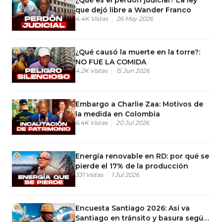
que dejó libre a Wander Franco
4.4K
Vistas
26 May 2026
¿Qué causó la muerte en la torre?:
NO FUE LA COMIDA
4.2K
Vistas
15 Jun 2026
Embargo a Charlie Zaa: Motivos de
la medida en Colombia
6.4K
Vistas
20 Jul 2026
Energía renovable en RD: por qué se
pierde el 17% de la producción
331
Vistas
1 Jul 2026
Encuesta Santiago 2026: Así va
Santiago en tránsito y basura según