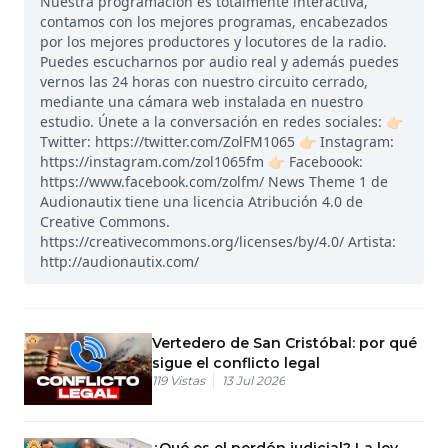
Nuestra programación es totalmente interactiva,
contamos con los mejores programas, encabezados
por los mejores productores y locutores de la radio.
Puedes escucharnos por audio real y además puedes
vernos las 24 horas con nuestro circuito cerrado,
mediante una cámara web instalada en nuestro
estudio. Únete a la conversación en redes sociales: 👉🏻
Twitter: https://twitter.com/ZolFM1065 👉🏻 Instagram:
https://instagram.com/zol1065fm 👉🏻 Faceboook:
https://www.facebook.com/zolfm/ News Theme 1 de
Audionautix tiene una licencia Atribución 4.0 de
Creative Commons.
https://creativecommons.org/licenses/by/4.0/ Artista:
http://audionautix.com/
Vertedero de San Cristóbal: por qué
sigue el conflicto legal
119
Vistas
13 Jul 2026
¿Qué es el perdón judicial? La ley