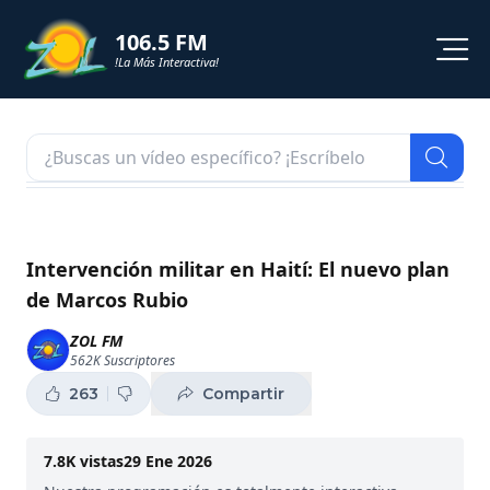
106.5 FM
!La Más Interactiva!
PROGRAMACION
NOTICIAS
VIDEOS
Intervención militar en Haití: El nuevo plan
de Marcos Rubio
SHORTS
ZOL FM
562K
Suscriptores
PODCAST
263
Compartir
ZOL TV
7.8K
vistas
29 Ene 2026