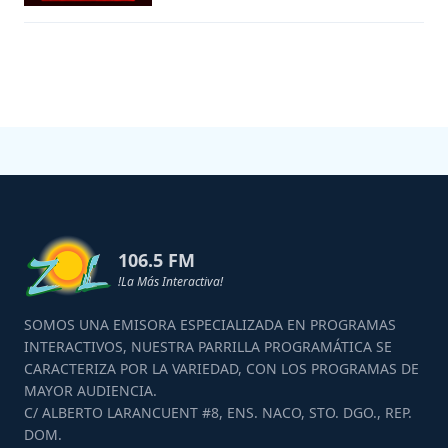
106.5 FM
!La Más Interactiva!
SOMOS UNA EMISORA ESPECIALIZADA EN PROGRAMAS
INTERACTIVOS, NUESTRA PARRILLA PROGRAMÁTICA SE
CARACTERIZA POR LA VARIEDAD, CON LOS PROGRAMAS DE
MAYOR AUDIENCIA.
C/ ALBERTO LARANCUENT #8, ENS. NACO, STO. DGO., REP.
DOM.