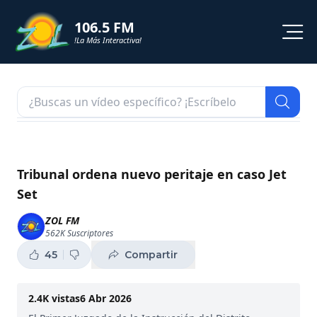
106.5 FM
!La Más Interactiva!
PROGRAMACION
NOTICIAS
VIDEOS
Tribunal ordena nuevo peritaje en caso Jet
Set
SHORTS
ZOL FM
562K
Suscriptores
PODCAST
45
Compartir
ZOL TV
2.4K
vistas
6 Abr 2026