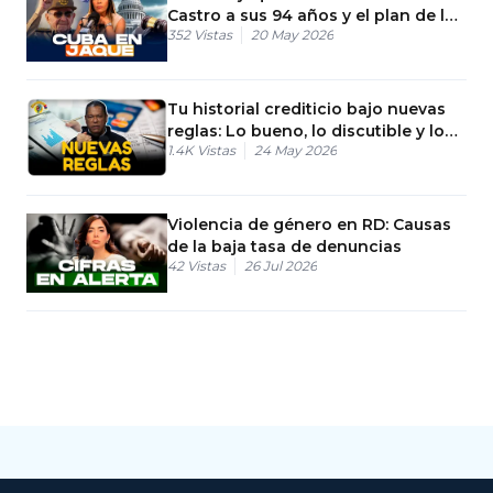
Castro a sus 94 años y el plan de la
352
Vistas
20 May 2026
CIA
Tu historial crediticio bajo nuevas
reglas: Lo bueno, lo discutible y lo
1.4K
Vistas
24 May 2026
que falta
Violencia de género en RD: Causas
de la baja tasa de denuncias
42
Vistas
26 Jul 2026