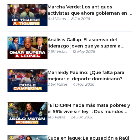
Marcha Verde: Los antiguos
activistas que ahora gobiernan en el
441
Vistas
8 Jul 2026
PRM
Análisis Gallup: El ascenso del
liderazgo joven que ya supera a
7.6K
Vistas
12 May 2026
Leonel.
Marileidy Paulino: ¿Qué falta para
mejorar el deporte dominicano?
2.9K
Vistas
4 Ago 2026
“El DICRIM nada más mata pobres y
el 56% vive sin ley” : Dos mundos
145
Vistas
24 Jun 2026
paralelos en RD
Cuba en jaque: La acusación a Raúl