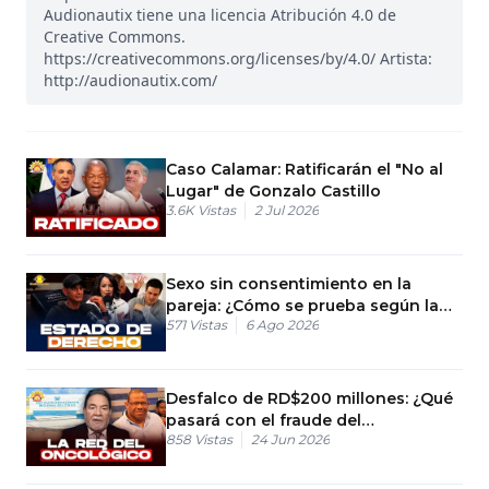
Audionautix tiene una licencia Atribución 4.0 de
Creative Commons.
https://creativecommons.org/licenses/by/4.0/ Artista:
http://audionautix.com/
Caso Calamar: Ratificarán el "No al
Lugar" de Gonzalo Castillo
3.6K
Vistas
2 Jul 2026
Sexo sin consentimiento en la
pareja: ¿Cómo se prueba según la
571
Vistas
6 Ago 2026
ley
Desfalco de RD$200 millones: ¿Qué
pasará con el fraude del
858
Vistas
24 Jun 2026
Oncológico?