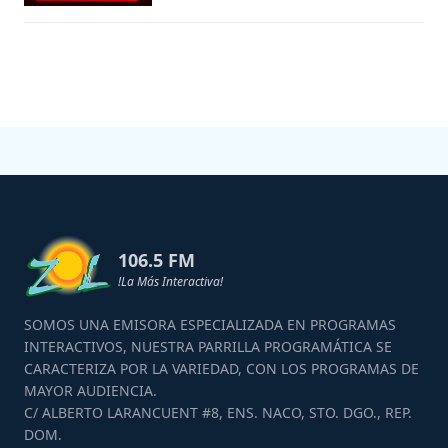
106.5 FM
!La Más Interactiva!
SOMOS UNA EMISORA ESPECIALIZADA EN PROGRAMAS
INTERACTIVOS, NUESTRA PARRILLA PROGRAMÁTICA SE
CARACTERIZA POR LA VARIEDAD, CON LOS PROGRAMAS DE
MAYOR AUDIENCIA.
C/ ALBERTO LARANCUENT #8, ENS. NACO, STO. DGO., REP.
DOM.