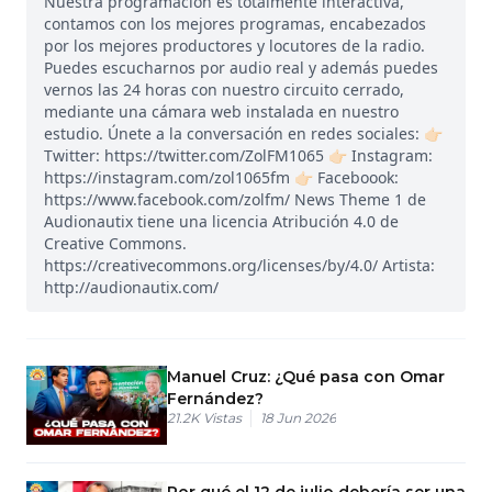
Nuestra programación es totalmente interactiva,
contamos con los mejores programas, encabezados
por los mejores productores y locutores de la radio.
Puedes escucharnos por audio real y además puedes
vernos las 24 horas con nuestro circuito cerrado,
mediante una cámara web instalada en nuestro
estudio. Únete a la conversación en redes sociales: 👉🏻
Twitter: https://twitter.com/ZolFM1065 👉🏻 Instagram:
https://instagram.com/zol1065fm 👉🏻 Faceboook:
https://www.facebook.com/zolfm/ News Theme 1 de
Audionautix tiene una licencia Atribución 4.0 de
Creative Commons.
https://creativecommons.org/licenses/by/4.0/ Artista:
http://audionautix.com/
Manuel Cruz: ¿Qué pasa con Omar
Fernández?
21.2K
Vistas
18 Jun 2026
Por qué el 12 de julio debería ser una