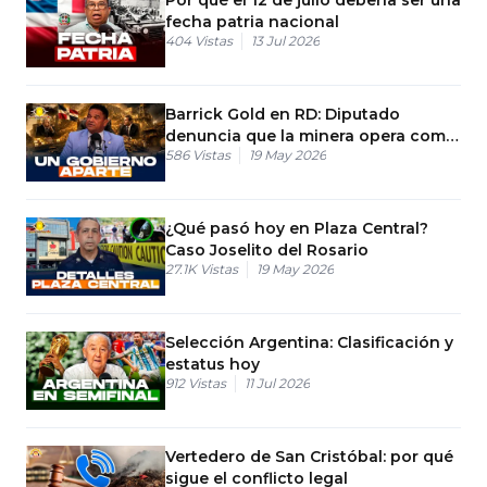
fecha patria nacional
404
Vistas
13 Jul 2026
Barrick Gold en RD: Diputado
denuncia que la minera opera como
586
Vistas
19 May 2026
un "gobierno aparte"
¿Qué pasó hoy en Plaza Central?
Caso Joselito del Rosario
27.1K
Vistas
19 May 2026
Selección Argentina: Clasificación y
estatus hoy
912
Vistas
11 Jul 2026
Vertedero de San Cristóbal: por qué
sigue el conflicto legal