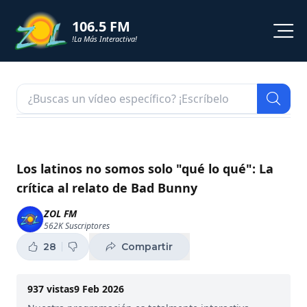
106.5 FM
!La Más Interactiva!
PROGRAMACION
NOTICIAS
VIDEOS
Los latinos no somos solo "qué lo qué": La
crítica al relato de Bad Bunny
SHORTS
ZOL FM
562K
Suscriptores
PODCAST
28
Compartir
ZOL TV
937
vistas
9 Feb 2026