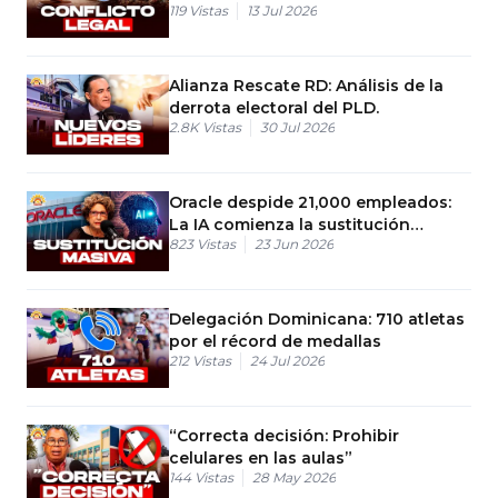
119
Vistas
13 Jul 2026
Alianza Rescate RD: Análisis de la
derrota electoral del PLD.
2.8K
Vistas
30 Jul 2026
Oracle despide 21,000 empleados:
La IA comienza la sustitución
823
Vistas
23 Jun 2026
masiva
Delegación Dominicana: 710 atletas
por el récord de medallas
212
Vistas
24 Jul 2026
“Correcta decisión: Prohibir
celulares en las aulas”
144
Vistas
28 May 2026