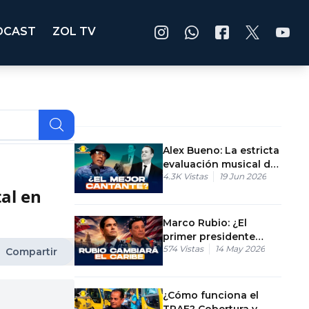
DCAST
ZOL TV
Alex Bueno: La estricta
evaluación musical del
4.3K
Vistas
19 Jun 2026
maestro Ramón
al en
Orlando
Marco Rubio: ¿El
primer presidente
574
Vistas
14 May 2026
cubano-americano de
Compartir
Estados Unidos?
¿Cómo funciona el
TRAE? Cobertura y