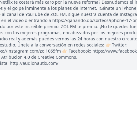
 Netflix te costará más caro por la nueva reforma? Desnudamos el 
ros y el golpe inminente a los planes de internet. ¡Gánate un iPhone
ete al canal de YouTube de ZOL FM, sigue nuestra cuenta de Instagr
en el video o entrando a https://ganando.do/sorteos/iphone-17-pr
ndo por este increíble premio. ZOL FM te premia. ¡No te quedes fue
os con los mejores programas, encabezados por los mejores produ
udio real y además puedes vernos las 24 horas con nuestro circuito
udio. Únete a la conversación en redes sociales: 👉🏻 Twitter:
tps://instagram.com/zol1065fm 👉🏻 Faceboook: https://www.faceboo
 Atribución 4.0 de Creative Commons.
ista: http://audionautix.com/