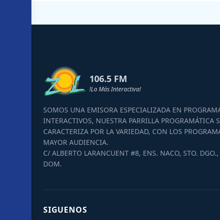
106.5 FM
!La Más Interactiva!
SOMOS UNA EMISORA ESPECIALIZADA EN PROGRAM
INTERACTIVOS, NUESTRA PARRILLA PROGRAMÁTICA S
CARACTERIZA POR LA VARIEDAD, CON LOS PROGRAM
MAYOR AUDIENCIA.
C/ ALBERTO LARANCUENT #8, ENS. NACO, STO. DGO., 
DOM.
SIGUENOS