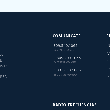
COMUNICATE
E
N
809.540.1065
SANTO DOMINGO
V
AS
1.809.200.1065
E
S
INTERIOR DEL PAÍS
AS DE
P
1.833.610.1065
EEUU Y EL MUNDO
Z
REP.
RADIO FRECUENCIAS