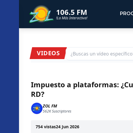
106.5 FM
PRO
!La Más Interactiva!
VIDEOS
Impuesto a plataformas: ¿Cu
RD?
ZOL FM
562K
Suscriptores
754
vistas
24 Jun 2026