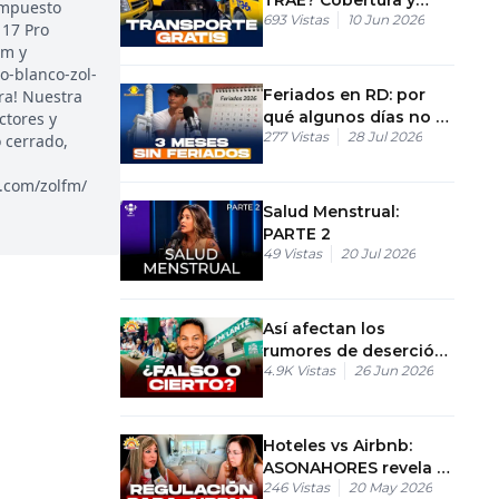
impuesto
693
Vistas
10 Jun 2026
rutas del transporte
 17 Pro
estudiantil en RD
am y
o-blanco-zol-
Feriados en RD: por
ra! Nuestra
qué algunos días no se
ctores y
277
Vistas
28 Jul 2026
mueven
 cerrado,
k.com/zolfm/
Salud Menstrual:
PARTE 2
49
Vistas
20 Jul 2026
Así afectan los
rumores de deserción
4.9K
Vistas
26 Jun 2026
a las candidaturas
vigentes
Hoteles vs Airbnb:
ASONAHORES revela el
246
Vistas
20 May 2026
plan para regular las