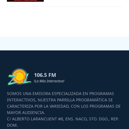
106.5 FM
!La Más Interactiva!
SOMOS UNA EMISORA ESPECIALIZADA EN PROGRAMAS
INTERACTIVOS, NUESTRA PARRILLA PROGRAMÁTICA SE
CARACTERIZA POR LA VARIEDAD, CON LOS PROGRAMAS DE
MAYOR AUDIENCIA.
C/ ALBERTO LARANCUENT #8, ENS. NACO, STO. DGO., REP.
DOM.