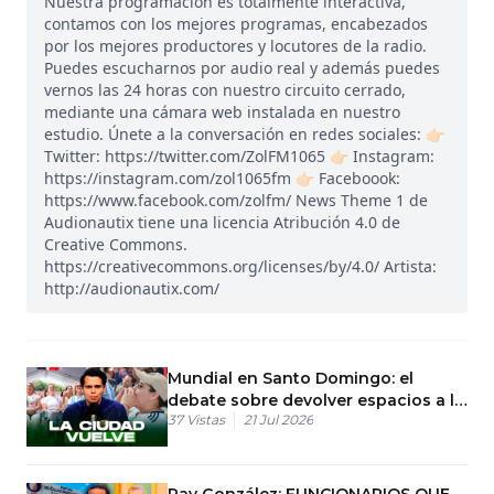
Nuestra programación es totalmente interactiva,
contamos con los mejores programas, encabezados
por los mejores productores y locutores de la radio.
Puedes escucharnos por audio real y además puedes
vernos las 24 horas con nuestro circuito cerrado,
mediante una cámara web instalada en nuestro
estudio. Únete a la conversación en redes sociales: 👉🏻
Twitter: https://twitter.com/ZolFM1065 👉🏻 Instagram:
https://instagram.com/zol1065fm 👉🏻 Faceboook:
https://www.facebook.com/zolfm/ News Theme 1 de
Audionautix tiene una licencia Atribución 4.0 de
Creative Commons.
https://creativecommons.org/licenses/by/4.0/ Artista:
http://audionautix.com/
Mundial en Santo Domingo: el
debate sobre devolver espacios a la
37
Vistas
21 Jul 2026
gente
Ray González: FUNCIONARIOS QUE