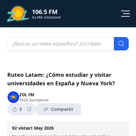
106.5 FM
!La Más Interactiva!
PROGRAMACION
NOTICIAS
VIDEOS
Ruteo Latam: ¿Cómo estudiar y visitar
universidades en España y Nueva York?
SHORTS
ZOL FM
562K
Suscriptores
PODCAST
3
Compartir
ZOL TV
92
vistas
1 May 2026