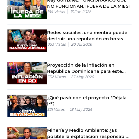
NO FUNCIONAN, ¡FUERA DE LA MIES!
164
Vistas
13 Jun 2026
Redes sociales: una mentira puede
destruir una reputación en horas
853
Vistas
20 Jul 2026
Proyección de la inflación en
República Dominicana para este
532
Vistas
27 May 2026
año
¿Qué pasó con el proyecto "Déjala
Ir"?
521
Vistas
18 May 2026
Minería y Medio Ambiente: ¿Es
posible la explotación responsable