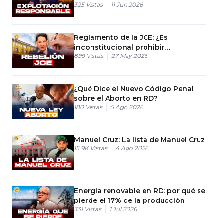
325
Vistas
11 Jun 2026
en RD?
Reglamento de la JCE: ¿Es
inconstitucional prohibir
899
Vistas
27 May 2026
encuestas?
¿Qué Dice el Nuevo Código Penal
sobre el Aborto en RD?
180
Vistas
5 Ago 2026
Manuel Cruz: La lista de Manuel Cruz
15.9K
Vistas
4 Ago 2026
Energía renovable en RD: por qué se
pierde el 17% de la producción
331
Vistas
1 Jul 2026