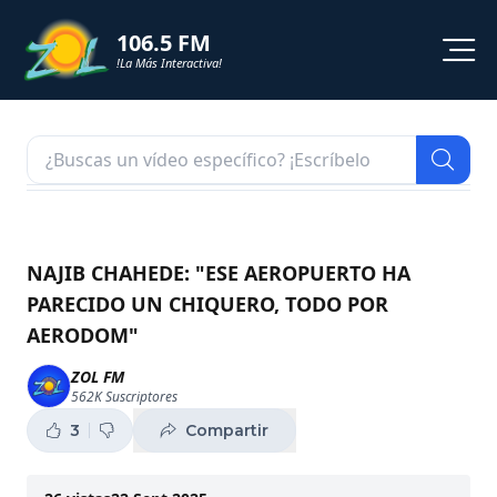
106.5 FM
!La Más Interactiva!
PROGRAMACION
NOTICIAS
VIDEOS
NAJIB CHAHEDE: "ESE AEROPUERTO HA
PARECIDO UN CHIQUERO, TODO POR
SHORTS
AERODOM"
PODCAST
ZOL FM
562K
Suscriptores
ZOL TV
3
Compartir