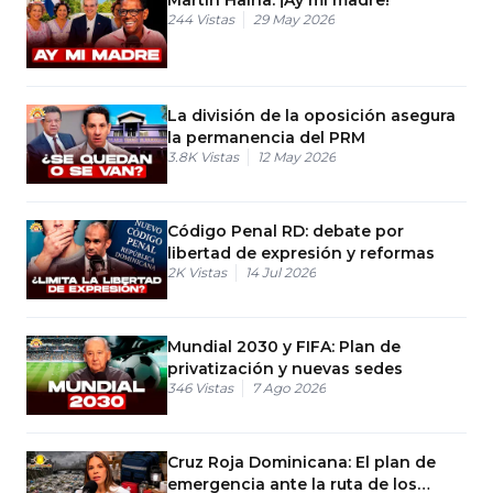
244
Vistas
29 May 2026
La división de la oposición asegura
la permanencia del PRM
3.8K
Vistas
12 May 2026
Código Penal RD: debate por
libertad de expresión y reformas
2K
Vistas
14 Jul 2026
Mundial 2030 y FIFA: Plan de
privatización y nuevas sedes
346
Vistas
7 Ago 2026
Cruz Roja Dominicana: El plan de
emergencia ante la ruta de los