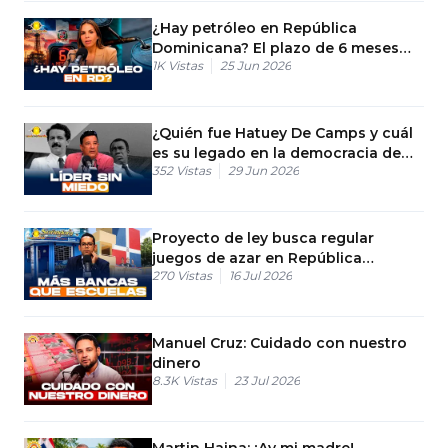
¿Hay petróleo en República
Dominicana? El plazo de 6 meses
1K
Vistas
25 Jun 2026
que nos dio Guyana
¿Quién fue Hatuey De Camps y cuál
es su legado en la democracia de
352
Vistas
29 Jun 2026
RD?
Proyecto de ley busca regular
juegos de azar en República
270
Vistas
16 Jul 2026
Dominicana
Manuel Cruz: Cuidado con nuestro
dinero
8.3K
Vistas
23 Jul 2026
Martin Haina: ¡Ay mi madre!