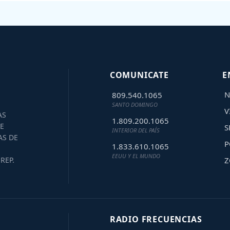
COMUNICATE
E
N
809.540.1065
SANTO DOMINGO
V
AS
1.809.200.1065
E
S
INTERIOR DEL PAÍS
AS DE
P
1.833.610.1065
EEUU Y EL MUNDO
Z
REP.
RADIO FRECUENCIAS