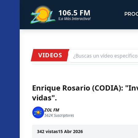
106.5 FM
PRO
!La Más Interactiva!
VIDEOS
Enrique Rosario (CODIA): "In
vidas".
ZOL FM
562K
Suscriptores
342
vistas
15 Abr 2026