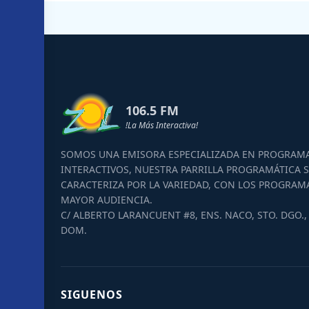
106.5 FM
!La Más Interactiva!
SOMOS UNA EMISORA ESPECIALIZADA EN PROGRAM
INTERACTIVOS, NUESTRA PARRILLA PROGRAMÁTICA S
CARACTERIZA POR LA VARIEDAD, CON LOS PROGRAM
MAYOR AUDIENCIA.
C/ ALBERTO LARANCUENT #8, ENS. NACO, STO. DGO., 
DOM.
SIGUENOS