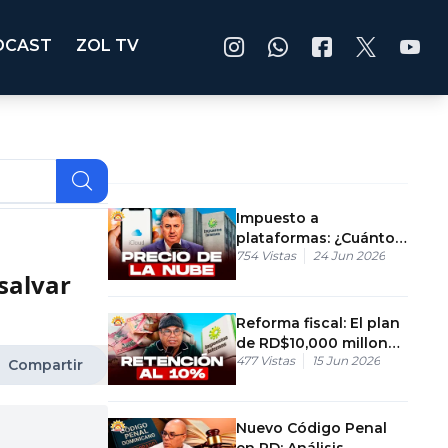
DCAST
ZOL TV
Impuesto a
plataformas: ¿Cuánto
754
Vistas
24 Jun 2026
costará el
salvar
almacenamiento
digital en RD?
Reforma fiscal: El plan
de RD$10,000 millones
477
Vistas
15 Jun 2026
en transacciones
Compartir
digitales
Nuevo Código Penal
en RD: Análisis