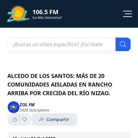
106.5 FM
!La Más Interactiva!
PROGRAMACION
NOTICIAS
VIDEOS
ALCEDO DE LOS SANTOS: MÁS DE 20
COMUNIDADES AISLADAS EN RANCHO
SHORTS
ARRIBA POR CRECIDA DEL RÍO NIZAO.
PODCAST
ZOL FM
562K
Suscriptores
ZOL TV
Compartir