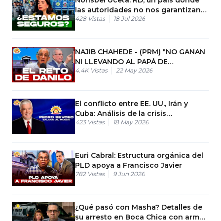
las autoridades no nos garantizan
428
Vistas
18 Jul 2026
nada…
NAJIB CHAHEDE - (PRM) "NO GANAN
NI LLEVANDO AL PAPÁ DE
4.4K
Vistas
22 May 2026
CANDIDATO"
El conflicto entre EE. UU., Irán y
Cuba: Análisis de la crisis
423
Vistas
18 May 2026
geopolítica
Euri Cabral: Estructura orgánica del
PLD apoya a Francisco Javier
782
Vistas
9 Jun 2026
¿Qué pasó con Masha? Detalles de
su arresto en Boca Chica con armas