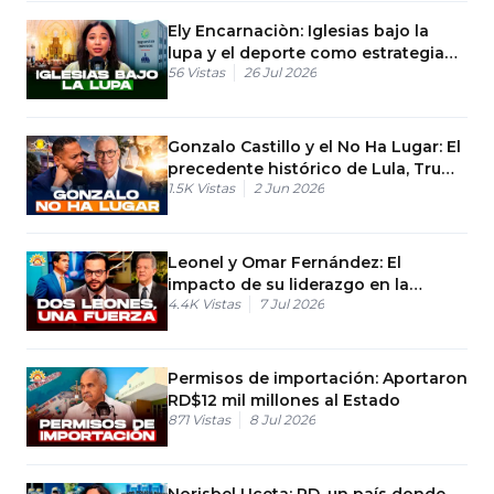
Ely Encarnaciòn: Iglesias bajo la
lupa y el deporte como estrategia
56
Vistas
26 Jul 2026
nacional.
Gonzalo Castillo y el No Ha Lugar: El
precedente histórico de Lula, Trump
1.5K
Vistas
2 Jun 2026
y Chávez
Leonel y Omar Fernández: El
impacto de su liderazgo en la
4.4K
Vistas
7 Jul 2026
oposición
Permisos de importación: Aportaron
RD$12 mil millones al Estado
871
Vistas
8 Jul 2026
Norisbel Uceta: RD, un país donde