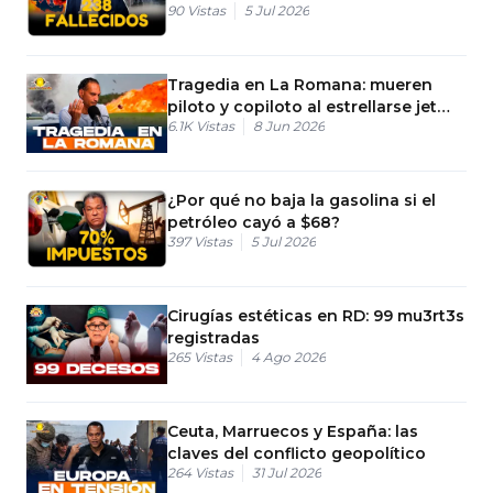
90
Vistas
5 Jul 2026
Tragedia en La Romana: mueren
piloto y copiloto al estrellarse jet
6.1K
Vistas
8 Jun 2026
privado
¿Por qué no baja la gasolina si el
petróleo cayó a $68?
397
Vistas
5 Jul 2026
Cirugías estéticas en RD: 99 mu3rt3s
registradas
265
Vistas
4 Ago 2026
Ceuta, Marruecos y España: las
claves del conflicto geopolítico
264
Vistas
31 Jul 2026