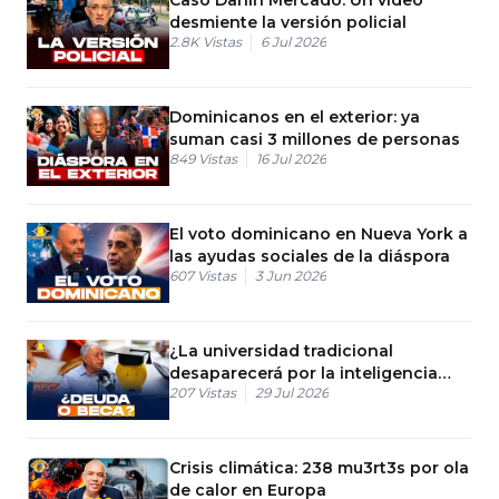
desmiente la versión policial
2.8K
Vistas
6 Jul 2026
Dominicanos en el exterior: ya
suman casi 3 millones de personas
849
Vistas
16 Jul 2026
El voto dominicano en Nueva York a
las ayudas sociales de la diáspora
607
Vistas
3 Jun 2026
¿La universidad tradicional
desaparecerá por la inteligencia
207
Vistas
29 Jul 2026
artificial?
Crisis climática: 238 mu3rt3s por ola
de calor en Europa