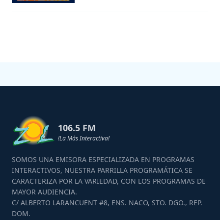
106.5 FM
!La Más Interactiva!
SOMOS UNA EMISORA ESPECIALIZADA EN PROGRAMAS
INTERACTIVOS, NUESTRA PARRILLA PROGRAMÁTICA SE
CARACTERIZA POR LA VARIEDAD, CON LOS PROGRAMAS DE
MAYOR AUDIENCIA.
C/ ALBERTO LARANCUENT #8, ENS. NACO, STO. DGO., REP.
DOM.