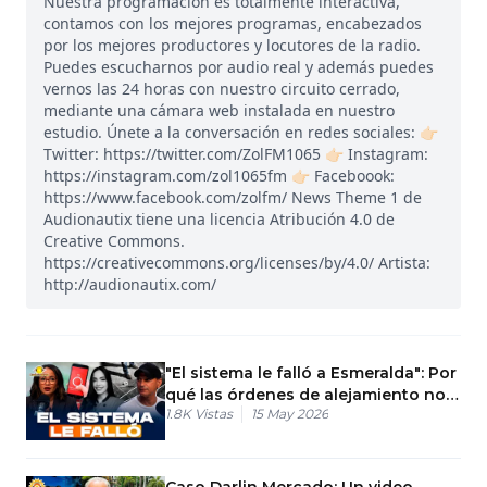
Nuestra programación es totalmente interactiva,
contamos con los mejores programas, encabezados
por los mejores productores y locutores de la radio.
Puedes escucharnos por audio real y además puedes
vernos las 24 horas con nuestro circuito cerrado,
mediante una cámara web instalada en nuestro
estudio. Únete a la conversación en redes sociales: 👉🏻
Twitter: https://twitter.com/ZolFM1065 👉🏻 Instagram:
https://instagram.com/zol1065fm 👉🏻 Faceboook:
https://www.facebook.com/zolfm/ News Theme 1 de
Audionautix tiene una licencia Atribución 4.0 de
Creative Commons.
https://creativecommons.org/licenses/by/4.0/ Artista:
http://audionautix.com/
"El sistema le falló a Esmeralda": Por
qué las órdenes de alejamiento no
1.8K
Vistas
15 May 2026
sirven.
Caso Darlin Mercado: Un video