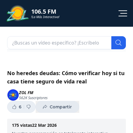
106.5 FM
!La Más Interactiva!
PROGRAMACION
NOTICIAS
VIDEOS
No heredes deudas: Cómo verificar hoy si tu
casa tiene seguro de vida real
SHORTS
ZOL FM
562K
Suscriptores
PODCAST
6
Compartir
ZOL TV
175
vistas
22 Mar 2026