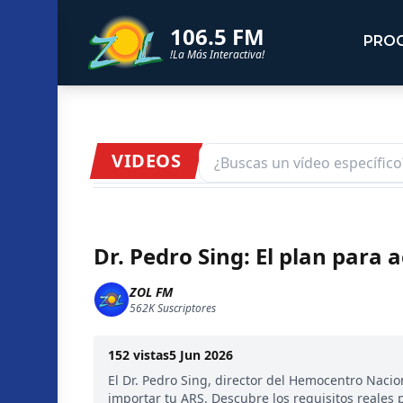
106.5 FM
PRO
!La Más Interactiva!
VIDEOS
Dr. Pedro Sing: El plan para 
ZOL FM
562K
Suscriptores
152
vistas
5 Jun 2026
El Dr. Pedro Sing, director del Hemocentro Nacio
importar tu ARS. Descubre los requisitos reales 