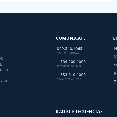
COMUNICATE
E
N
809.540.1065
SANTO DOMINGO
V
AS
1.809.200.1065
E
S
INTERIOR DEL PAÍS
AS DE
P
1.833.610.1065
EEUU Y EL MUNDO
Z
REP.
RADIO FRECUENCIAS