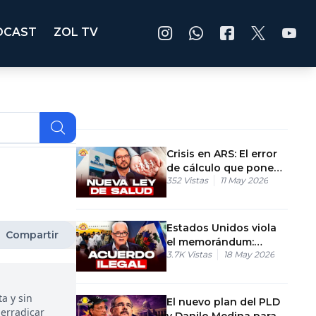
DCAST
ZOL TV
Crisis en ARS: El error
de cálculo que pone
352
Vistas
11 May 2026
en riesgo tu seguro
médico.
Estados Unidos viola
Compartir
el memorándum:
3.7K
Vistas
18 May 2026
Envían primer haitiano
por acuerdo ilegal
a y sin
El nuevo plan del PLD
 erradicar
y Danilo Medina para