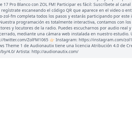
e 17 Pro Blanco con ZOL FM! Participar es fácil: Suscríbete al cana
 regístrate escaneando el código QR que aparece en el video o en
-zol-fm completa todos los pasos y estarás participando por este 
 Nuestra programación es totalmente interactiva, contamos con los
ores y locutores de la radio. Puedes escucharnos por audio real 
 cerrado, mediante una cámara web instalada en nuestro estudio. 
ps://twitter.com/ZolFM1065 👉🏻 Instagram: https://instagram.com/zol1
s Theme 1 de Audionautix tiene una licencia Atribución 4.0 de Cr
y/4.0/ Artista: http://audionautix.com/