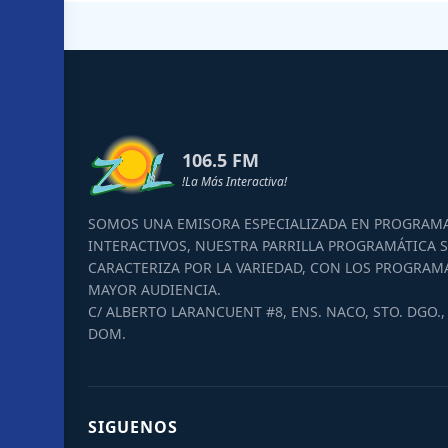
106.5 FM
!La Más Interactiva!
SOMOS UNA EMISORA ESPECIALIZADA EN PROGRAM
INTERACTIVOS, NUESTRA PARRILLA PROGRAMÁTICA S
CARACTERIZA POR LA VARIEDAD, CON LOS PROGRAM
MAYOR AUDIENCIA.
C/ ALBERTO LARANCUENT #8, ENS. NACO, STO. DGO., 
DOM.
SIGUENOS