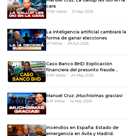
cara
17.5K
Vistas
12 May 2026
La inteligencia artificial cambiará la
forma de ganar elecciones
47
Vistas
29 Jun 2026
Caso Banco BHD: Explicación
financiera del presunto fraude
3.5K
Vistas
24 May 2026
interno
Manuel Cruz: ¡Muchísimas gracias!
6.1K
Vistas
14 May 2026
Incendios en España: Estado de
emergencia en Ávila y Madrid.