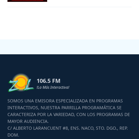
106.5 FM
!La Más Interactiva!
SOMOS UNA EMISORA ESPECIALIZADA EN PROGRAMAS
INTERACTIVOS, NUESTRA PARRILLA PROGRAMÁTICA SE
CARACTERIZA POR LA VARIEDAD, CON LOS PROGRAMAS DE
MAYOR AUDIENCIA.
C/ ALBERTO LARANCUENT #8, ENS. NACO, STO. DGO., REP.
DOM.