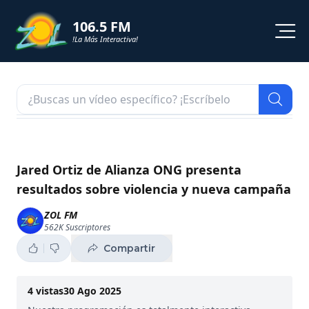
106.5 FM
!La Más Interactiva!
PROGRAMACION
NOTICIAS
VIDEOS
Jared Ortiz de Alianza ONG presenta
resultados sobre violencia y nueva campaña
SHORTS
ZOL FM
562K
Suscriptores
PODCAST
Compartir
ZOL TV
4
vistas
30 Ago 2025