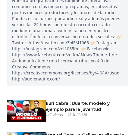
Nuestra programación es totalmente interactiva,
contamos con los mejores programas, encabezados
por los mejores productores y locutores de la radio.
Puedes escucharnos por audio real y además puedes
vernos las 24 horas con nuestro circuito cerrado,
mediante una cámara web instalada en nuestro
estudio. Únete a la conversación en redes sociales: 👉🏻
Twitter: https://twitter.com/ZolFM1065 👉🏻 Instagram:
https://instagram.com/zol1065fm 👉🏻 Faceboook:
https://www.facebook.com/zolfm/ News Theme 1 de
Audionautix tiene una licencia Atribución 4.0 de
Creative Commons.
https://creativecommons.org/licenses/by/4.0/ Artista:
http://audionautix.com/
Euri Cabral: Duarte, modelo y
ejemplo para la juventud
147
Vistas
15 Jul 2026
Manuel Cruz: La Gallup les dio en la