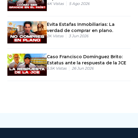
4K
Vistas
5 Ago 2026
Evita Estafas Inmobiliarias: La
verdad de comprar en plano.
2K
Vistas
3 Jun 2026
Caso Francisco Domínguez Brito:
Estatus ante la respuesta de la JCE
5.5K
Vistas
26 Jun 2026