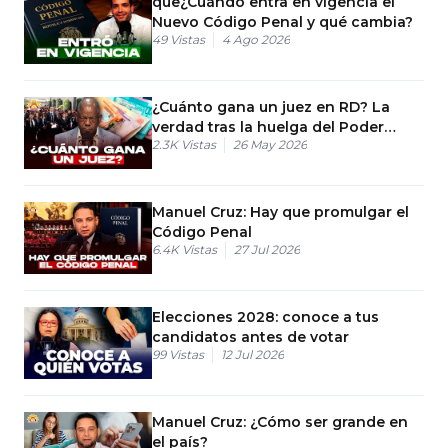
que¿Cuándo entra en vigencia el
Nuevo Código Penal y qué cambia?
49
Vistas
4 Ago 2026
¿Cuánto gana un juez en RD? La
verdad tras la huelga del Poder
2.3K
Vistas
26 May 2026
Judicial
Manuel Cruz: Hay que promulgar el
Código Penal
6.4K
Vistas
27 Jul 2026
Elecciones 2028: conoce a tus
candidatos antes de votar
99
Vistas
12 Jul 2026
Manuel Cruz: ¿Cómo ser grande en
el país?