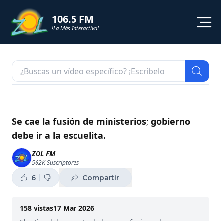
106.5 FM
!La Más Interactiva!
PROGRAMACION
NOTICIAS
VIDEOS
Se cae la fusión de ministerios; gobierno
debe ir a la escuelita.
SHORTS
ZOL FM
562K
Suscriptores
PODCAST
6
Compartir
ZOL TV
158
vistas
17 Mar 2026