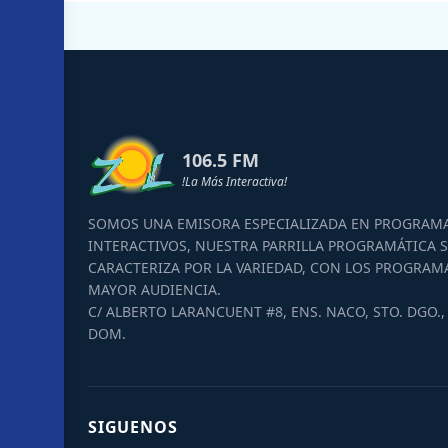
106.5 FM
!La Más Interactiva!
SOMOS UNA EMISORA ESPECIALIZADA EN PROGRAM
INTERACTIVOS, NUESTRA PARRILLA PROGRAMÁTICA S
CARACTERIZA POR LA VARIEDAD, CON LOS PROGRAM
MAYOR AUDIENCIA.
C/ ALBERTO LARANCUENT #8, ENS. NACO, STO. DGO., 
DOM.
SIGUENOS