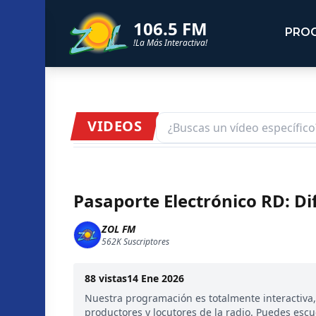
106.5 FM
PRO
!La Más Interactiva!
VIDEOS
Pasaporte Electrónico RD: Dif
ZOL FM
562K
Suscriptores
88
vistas
14 Ene 2026
Nuestra programación es totalmente interactiva
productores y locutores de la radio. Puedes esc