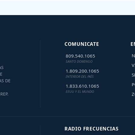
COMUNICATE
E
N
809.540.1065
SANTO DOMINGO
V
AS
1.809.200.1065
E
S
INTERIOR DEL PAÍS
AS DE
P
1.833.610.1065
EEUU Y EL MUNDO
Z
REP.
RADIO FRECUENCIAS