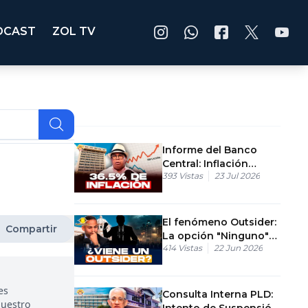
DCAST
ZOL TV
Informe del Banco
Central: Inflación
393
Vistas
23 Jul 2026
acumulada alcanza el
36.5%
El fenómeno Outsider:
Compartir
La opción "Ninguno"
414
Vistas
22 Jun 2026
alcanza el 25% en las
encuestas
es
Consulta Interna PLD:
nuestro
Intento de Suspensión