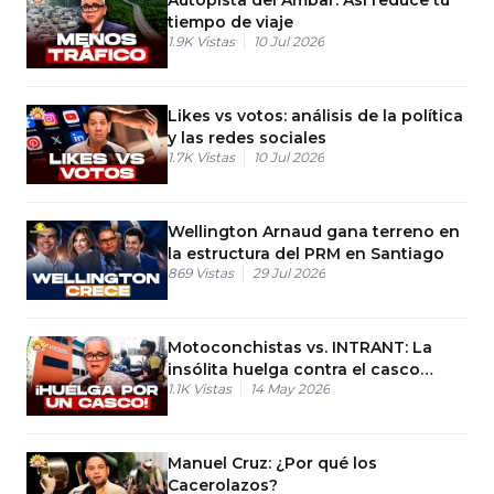
tiempo de viaje
1.9K
Vistas
10 Jul 2026
Likes vs votos: análisis de la política
y las redes sociales
1.7K
Vistas
10 Jul 2026
Wellington Arnaud gana terreno en
la estructura del PRM en Santiago
869
Vistas
29 Jul 2026
Motoconchistas vs. INTRANT: La
insólita huelga contra el casco
1.1K
Vistas
14 May 2026
protector
Manuel Cruz: ¿Por qué los
Cacerolazos?