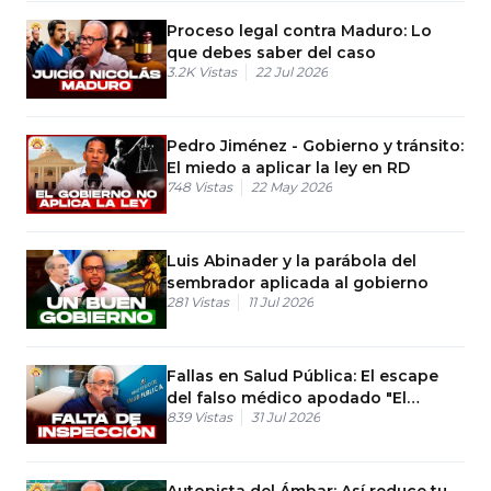
Proceso legal contra Maduro: Lo
que debes saber del caso
3.2K
Vistas
22 Jul 2026
Pedro Jiménez - Gobierno y tránsito:
El miedo a aplicar la ley en RD
748
Vistas
22 May 2026
Luis Abinader y la parábola del
sembrador aplicada al gobierno
281
Vistas
11 Jul 2026
Fallas en Salud Pública: El escape
del falso médico apodado "El
839
Vistas
31 Jul 2026
Barbero"
Autopista del Ámbar: Así reduce tu