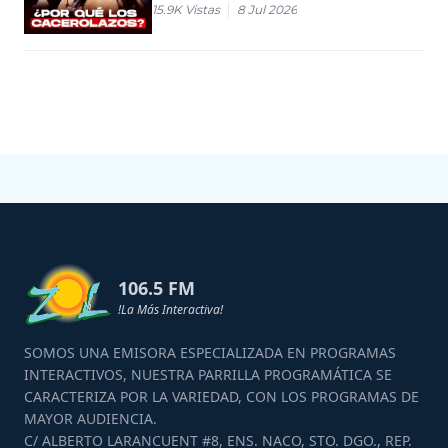
15.9K
Vistas
8 Jul 2026
106.5 FM
!La Más Interactiva!
SOMOS UNA EMISORA ESPECIALIZADA EN PROGRAMAS
INTERACTIVOS, NUESTRA PARRILLA PROGRAMÁTICA SE
CARACTERIZA POR LA VARIEDAD, CON LOS PROGRAMAS DE
MAYOR AUDIENCIA.
C/ ALBERTO LARANCUENT #8, ENS. NACO, STO. DGO., REP.