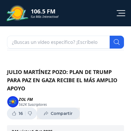
106.5 FM
!La Más Interactiva!
PROGRAMACION
NOTICIAS
VIDEOS
JULIO MARTÍNEZ POZO: PLAN DE TRUMP
PARA PAZ EN GAZA RECIBE EL MÁS AMPLIO
SHORTS
APOYO
PODCAST
ZOL FM
562K
Suscriptores
ZOL TV
16
Compartir