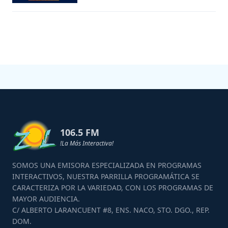
106.5 FM
!La Más Interactiva!
SOMOS UNA EMISORA ESPECIALIZADA EN PROGRAMAS
INTERACTIVOS, NUESTRA PARRILLA PROGRAMÁTICA SE
CARACTERIZA POR LA VARIEDAD, CON LOS PROGRAMAS DE
MAYOR AUDIENCIA.
C/ ALBERTO LARANCUENT #8, ENS. NACO, STO. DGO., REP.
DOM.