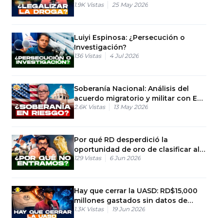
1.9K
Vistas
25 May 2026
Luiyi Espinosa: ¿Persecución o
Investigación?
136
Vistas
4 Jul 2026
Soberanía Nacional: Análisis del
acuerdo migratorio y militar con EE.
2.6K
Vistas
13 May 2026
UU.
Por qué RD desperdició la
oportunidad de oro de clasificar al
129
Vistas
6 Jun 2026
Mundial 2026
Hay que cerrar la UASD: RD$15,000
millones gastados sin datos de
1.3K
Vistas
19 Jun 2026
empleo