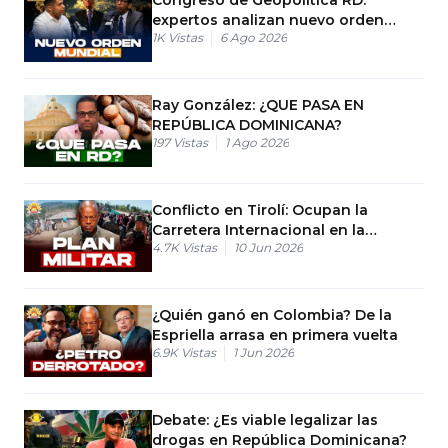
expertos analizan nuevo orden
1K
Vistas
6 Ago 2026
mundial
Ray González: ¿QUE PASA EN
REPÚBLICA DOMINICANA?
197
Vistas
1 Ago 2026
Conflicto en Tirolí: Ocupan la
Carretera Internacional en la
4.7K
Vistas
10 Jun 2026
frontera
¿Quién ganó en Colombia? De la
Espriella arrasa en primera vuelta
6.9K
Vistas
1 Jun 2026
Debate: ¿Es viable legalizar las
drogas en República Dominicana?