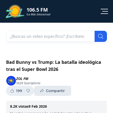
106.5 FM
!La Más Interactiva!
PROGRAMACION
NOTICIAS
VIDEOS
Bad Bunny vs Trump: La batalla ideológica
tras el Super Bowl 2026
SHORTS
ZOL FM
562K
Suscriptores
PODCAST
199
Compartir
ZOL TV
8.2K
vistas
9 Feb 2026