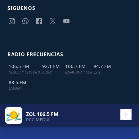
SIGUENOS
RADIO FRECUENCIAS
106.5 FM
92.1 FM
106.7 FM
94.7 FM
HIGUEY Y STO. DGO.
CIBAO
BARAHONA Y SUR
ESTE
88.5 FM
SAMANA
ZOL 106.5 FM
TODOS LOS DERECHOS RESERVADOS © 2024
JDL IT SOLUTIONS
RCC MEDIA