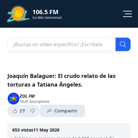
106.5 FM
!La Más Interactiva!
PROGRAMACION
NOTICIAS
VIDEOS
Joaquín Balaguer: El crudo relato de las
torturas a Tatiana Ángeles.
SHORTS
ZOL FM
562K
Suscriptores
PODCAST
27
Compartir
ZOL TV
653
vistas
11 May 2026