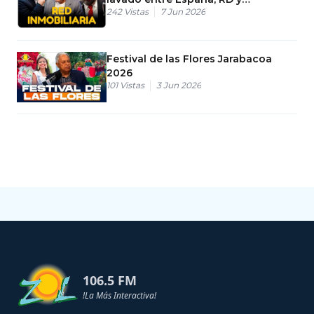
242
Vistas
7 Jun 2026
Venezuela
Festival de las Flores Jarabacoa
2026
101
Vistas
3 Jun 2026
106.5 FM
!La Más Interactiva!