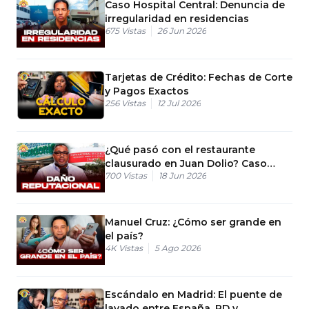
Caso Hospital Central: Denuncia de
irregularidad en residencias
675
Vistas
26 Jun 2026
Tarjetas de Crédito: Fechas de Corte
y Pagos Exactos
256
Vistas
12 Jul 2026
¿Qué pasó con el restaurante
clausurado en Juan Dolio? Caso
700
Vistas
18 Jun 2026
monóxido de carbono
Manuel Cruz: ¿Cómo ser grande en
el país?
4K
Vistas
5 Ago 2026
Escándalo en Madrid: El puente de
lavado entre España, RD y