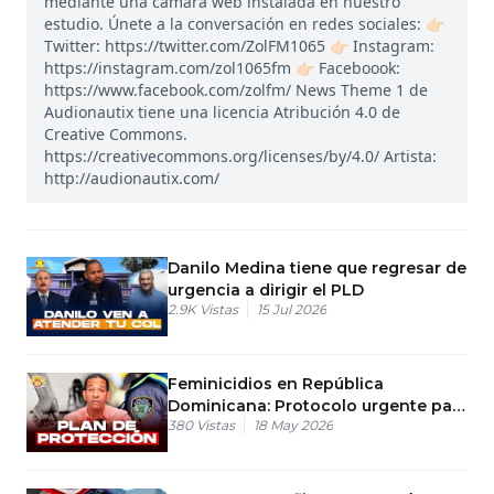
mediante una cámara web instalada en nuestro
estudio. Únete a la conversación en redes sociales: 👉🏻
Twitter: https://twitter.com/ZolFM1065 👉🏻 Instagram:
https://instagram.com/zol1065fm 👉🏻 Faceboook:
https://www.facebook.com/zolfm/ News Theme 1 de
Audionautix tiene una licencia Atribución 4.0 de
Creative Commons.
https://creativecommons.org/licenses/by/4.0/ Artista:
http://audionautix.com/
Danilo Medina tiene que regresar de
urgencia a dirigir el PLD
2.9K
Vistas
15 Jul 2026
Feminicidios en República
Dominicana: Protocolo urgente para
380
Vistas
18 May 2026
salvar vidas