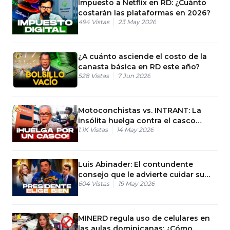
Impuesto a Netflix en RD: ¿Cuánto
costarán las plataformas en 2026?
494
Vistas
23 May 2026
¿A cuánto asciende el costo de la
canasta básica en RD este año?
528
Vistas
7 Jun 2026
Motoconchistas vs. INTRANT: La
insólita huelga contra el casco
1.1K
Vistas
14 May 2026
protector
Luis Abinader: El contundente
consejo que le advierte cuidar su
604
Vistas
19 May 2026
legado político
MINERD regula uso de celulares en
las aulas dominicanas: ¿Cómo