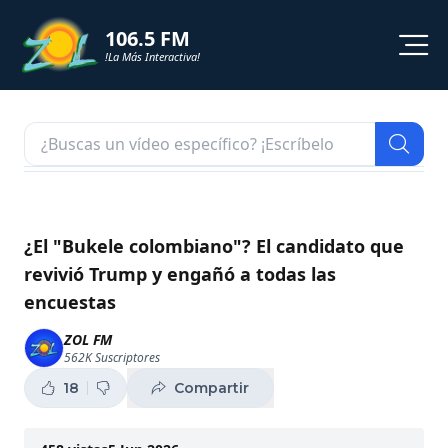
106.5 FM
!La Más Interactiva!
PROGRAMACION
NOTICIAS
VIDEOS
¿El "Bukele colombiano"? El candidato que
revivió Trump y engañó a todas las
SHORTS
encuestas
PODCAST
ZOL FM
562K
Suscriptores
ZOL TV
18
Compartir