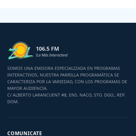
106.5 FM
!La Más Interactiva!
SOMOS UNA EMISORA ESPECIALIZADA EN PROGRAMAS
INTERACTIVOS, NUESTRA PARRILLA PROGRAMÁTICA SE
CARACTERIZA POR LA VARIEDAD, CON LOS PROGRAMAS DE
MAYOR AUDIENCIA.
C/ ALBERTO LARANCUENT #8, ENS. NACO, STO. DGO., REP.
DOM.
COMUNICATE