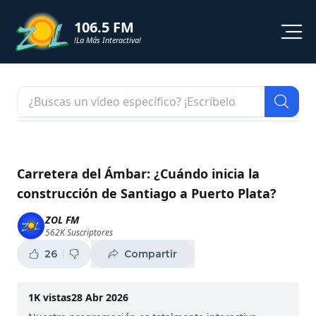
106.5 FM
!La Más Interactiva!
PROGRAMACION
NOTICIAS
VIDEOS
Carretera del Ámbar: ¿Cuándo inicia la
construcción de Santiago a Puerto Plata?
SHORTS
ZOL FM
562K
Suscriptores
PODCAST
26
Compartir
ZOL TV
1K
vistas
28 Abr 2026