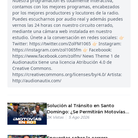
Nuestra programación es totalmente interactiva,
contamos con los mejores programas, encabezados
por los mejores productores y locutores de la radio.
Puedes escucharnos por audio real y además puedes
vernos las 24 horas con nuestro circuito cerrado,
mediante una cámara web instalada en nuestro
estudio. Únete a la conversación en redes sociales: 👉🏻
Twitter: https://twitter.com/ZolFM1065 👉🏻 Instagram:
https://instagram.com/zol1065fm 👉🏻 Faceboook:
https://www.facebook.com/zolfm/ News Theme 1 de
Audionautix tiene una licencia Atribución 4.0 de
Creative Commons.
https://creativecommons.org/licenses/by/4.0/ Artista:
http://audionautix.com/
Solución al Tránsito en Santo
Domingo: ¿Se Permitirán Motovías
2K
Vistas
5 Ago 2026
en RD?
Encuestas sobre la carrera