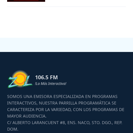
106.5 FM
!La Más Interactiva!
SOMOS UNA EMISORA ESPECIALIZADA EN PROGRAMAS
INTERACTIVOS, NUESTRA PARRILLA PROGRAMÁTICA SE
CARACTERIZA POR LA VARIEDAD, CON LOS PROGRAMAS DE
MAYOR AUDIENCIA.
C/ ALBERTO LARANCUENT #8, ENS. NACO, STO. DGO., REP.
DOM.