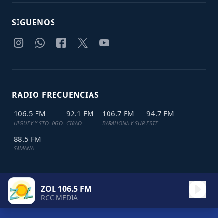
SIGUENOS
RADIO FRECUENCIAS
106.5 FM
92.1 FM
106.7 FM
94.7 FM
HIGUEY Y STO. DGO.
CIBAO
BARAHONA Y SUR
ESTE
88.5 FM
SAMANA
ZOL 106.5 FM
TODOS LOS DERECHOS RESERVADOS © 2024
JDL IT SOLUTIONS
RCC MEDIA