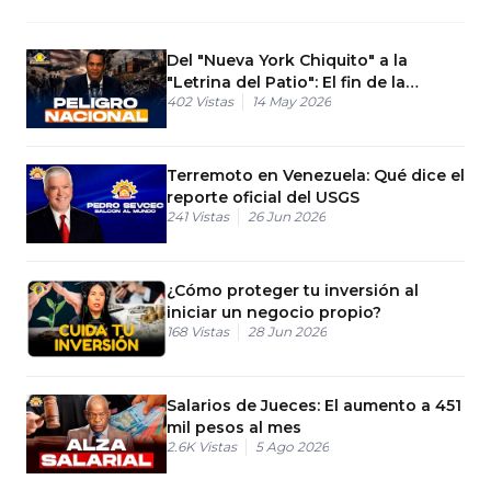
Del "Nueva York Chiquito" a la
"Letrina del Patio": El fin de la
402
Vistas
14 May 2026
soberanía
Terremoto en Venezuela: Qué dice el
reporte oficial del USGS
241
Vistas
26 Jun 2026
¿Cómo proteger tu inversión al
iniciar un negocio propio?
168
Vistas
28 Jun 2026
Salarios de Jueces: El aumento a 451
mil pesos al mes
2.6K
Vistas
5 Ago 2026