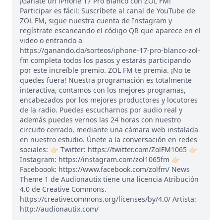
¡Gánate un iPhone 17 Pro Blanco con ZOL FM!
Participar es fácil: Suscríbete al canal de YouTube de
ZOL FM, sigue nuestra cuenta de Instagram y
regístrate escaneando el código QR que aparece en el
video o entrando a
https://ganando.do/sorteos/iphone-17-pro-blanco-zol-
fm completa todos los pasos y estarás participando
por este increíble premio. ZOL FM te premia. ¡No te
quedes fuera! Nuestra programación es totalmente
interactiva, contamos con los mejores programas,
encabezados por los mejores productores y locutores
de la radio. Puedes escucharnos por audio real y
además puedes vernos las 24 horas con nuestro
circuito cerrado, mediante una cámara web instalada
en nuestro estudio. Únete a la conversación en redes
sociales: 👉🏻 Twitter: https://twitter.com/ZolFM1065 👉🏻
Instagram: https://instagram.com/zol1065fm 👉🏻
Faceboook: https://www.facebook.com/zolfm/ News
Theme 1 de Audionautix tiene una licencia Atribución
4.0 de Creative Commons.
https://creativecommons.org/licenses/by/4.0/ Artista:
http://audionautix.com/