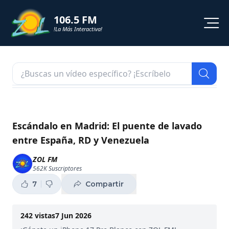
106.5 FM
!La Más Interactiva!
PROGRAMACION
NOTICIAS
VIDEOS
Escándalo en Madrid: El puente de lavado
entre España, RD y Venezuela
SHORTS
ZOL FM
562K
Suscriptores
PODCAST
7
Compartir
ZOL TV
242
vistas
7 Jun 2026