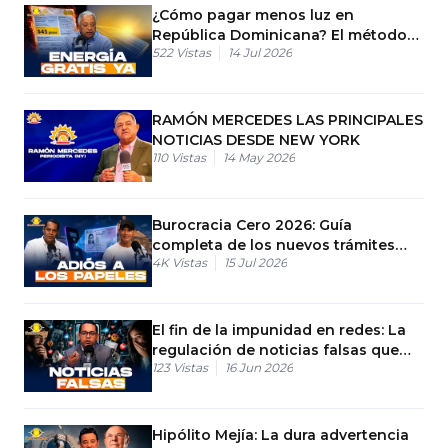
¿Cómo pagar menos luz en
República Dominicana? El método
522
Vistas
14 Jul 2026
de los RD$45
RAMÓN MERCEDES LAS PRINCIPALES
NOTICIAS DESDE NEW YORK
110
Vistas
14 May 2026
Burocracia Cero 2026: Guía
completa de los nuevos trámites
4K
Vistas
15 Jul 2026
digitales
El fin de la impunidad en redes: La
regulación de noticias falsas que
123
Vistas
16 Jun 2026
viene a RD
Hipólito Mejía: La dura advertencia