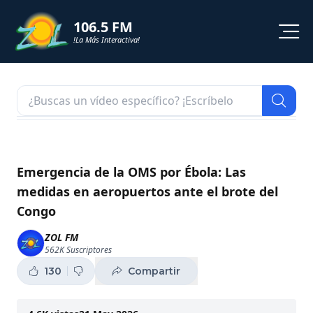
106.5 FM
!La Más Interactiva!
PROGRAMACION
NOTICIAS
VIDEOS
Emergencia de la OMS por Ébola: Las
medidas en aeropuertos ante el brote del
SHORTS
Congo
PODCAST
ZOL FM
562K
Suscriptores
ZOL TV
130
Compartir