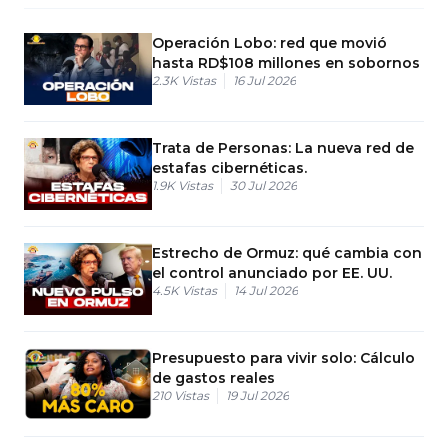
Operación Lobo: red que movió
hasta RD$108 millones en sobornos
2.3K
Vistas
16 Jul 2026
Trata de Personas: La nueva red de
estafas cibernéticas.
1.9K
Vistas
30 Jul 2026
Estrecho de Ormuz: qué cambia con
el control anunciado por EE. UU.
4.5K
Vistas
14 Jul 2026
Presupuesto para vivir solo: Cálculo
de gastos reales
210
Vistas
19 Jul 2026