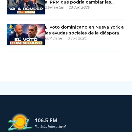
al PRM que podría cambiar las
2.9K
Vistas
23 Jun 2026
elecciones
El voto dominicano en Nueva York a
las ayudas sociales de la diáspora
607
Vistas
3 Jun 2026
106.5 FM
!La Más Interactiva!