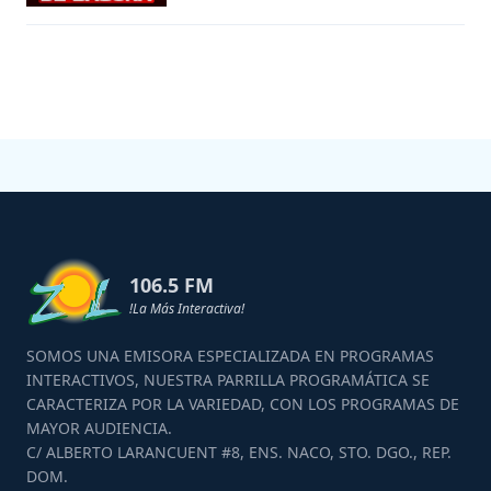
106.5 FM
!La Más Interactiva!
SOMOS UNA EMISORA ESPECIALIZADA EN PROGRAMAS
INTERACTIVOS, NUESTRA PARRILLA PROGRAMÁTICA SE
CARACTERIZA POR LA VARIEDAD, CON LOS PROGRAMAS DE
MAYOR AUDIENCIA.
C/ ALBERTO LARANCUENT #8, ENS. NACO, STO. DGO., REP.
DOM.