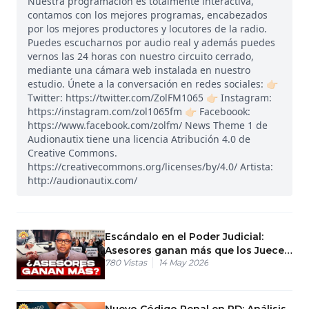
Nuestra programación es totalmente interactiva,
contamos con los mejores programas, encabezados
por los mejores productores y locutores de la radio.
Puedes escucharnos por audio real y además puedes
vernos las 24 horas con nuestro circuito cerrado,
mediante una cámara web instalada en nuestro
estudio. Únete a la conversación en redes sociales: 👉🏻
Twitter: https://twitter.com/ZolFM1065 👉🏻 Instagram:
https://instagram.com/zol1065fm 👉🏻 Faceboook:
https://www.facebook.com/zolfm/ News Theme 1 de
Audionautix tiene una licencia Atribución 4.0 de
Creative Commons.
https://creativecommons.org/licenses/by/4.0/ Artista:
http://audionautix.com/
Escándalo en el Poder Judicial:
Asesores ganan más que los Jueces
780
Vistas
14 May 2026
de Corte
Nuevo Código Penal en RD: Análisis