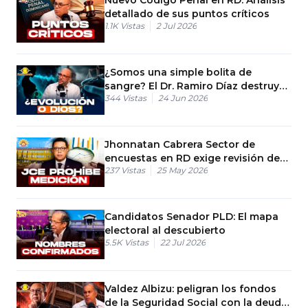
detallado de sus puntos críticos
1.1K
Vistas
2 Jul 2026
¿Somos una simple bolita de
sangre? El Dr. Ramiro Díaz destruye
344
Vistas
24 Jun 2026
la lógica de José la Luz
Jhonnatan Cabrera Sector de
encuestas en RD exige revisión de
237
Vistas
25 May 2026
medida de la Junta Central
Candidatos Senador PLD: El mapa
electoral al descubierto
5.5K
Vistas
22 Jul 2026
Valdez Albizu: peligran los fondos
de la Seguridad Social con la deuda