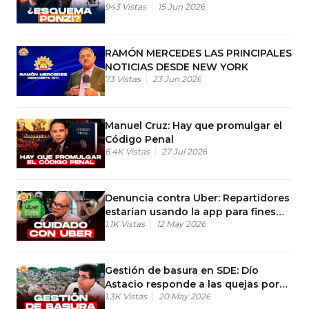
943
Vistas
15 Jun 2026
del Gobierno
RAMÓN MERCEDES LAS PRINCIPALES
NOTICIAS DESDE NEW YORK
73
Vistas
23 Jun 2026
Manuel Cruz: Hay que promulgar el
Código Penal
6.4K
Vistas
27 Jul 2026
Denuncia contra Uber: Repartidores
estarían usando la app para fines
1.1K
Vistas
12 May 2026
ilícitos en RD.
Gestión de basura en SDE: Dío
Astacio responde a las quejas por
1.3K
Vistas
20 May 2026
vertederos