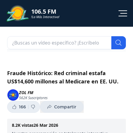
106.5 FM
!La Más Interactiva!
PROGRAMACION
NOTICIAS
VIDEOS
Fraude Histórico: Red criminal estafa
US$14,600 millones al Medicare en EE. UU.
SHORTS
ZOL FM
562K
Suscriptores
PODCAST
166
Compartir
ZOL TV
8.2K
vistas
26 Mar 2026