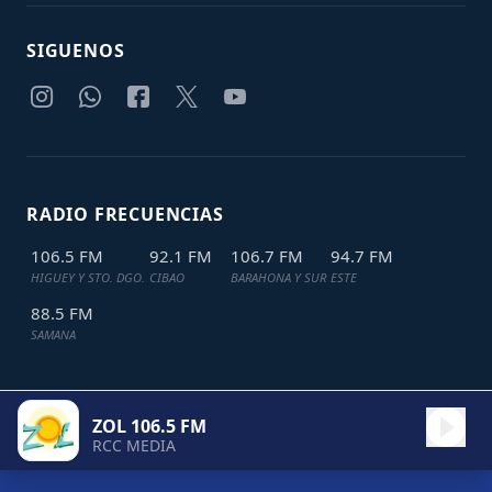
SIGUENOS
RADIO FRECUENCIAS
106.5 FM
92.1 FM
106.7 FM
94.7 FM
HIGUEY Y STO. DGO.
CIBAO
BARAHONA Y SUR
ESTE
88.5 FM
SAMANA
ZOL 106.5 FM
TODOS LOS DERECHOS RESERVADOS © 2024
JDL IT SOLUTIONS
RCC MEDIA