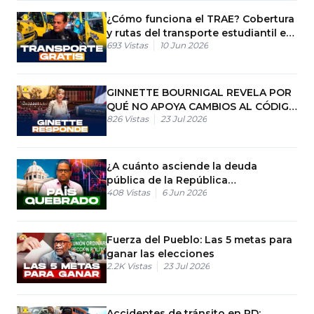
¿Cómo funciona el TRAE? Cobertura
y rutas del transporte estudiantil en
693
Vistas
10 Jun 2026
RD
GINNETTE BOURNIGAL REVELA POR
QUÉ NO APOYA CAMBIOS AL CÓDIGO
826
Vistas
23 Jul 2026
PENAL
¿A cuánto asciende la deuda
pública de la República
408
Vistas
6 Jun 2026
Dominicana?
Fuerza del Pueblo: Las 5 metas para
ganar las elecciones
2.2K
Vistas
23 Jul 2026
Accidentes de tránsito en RD: