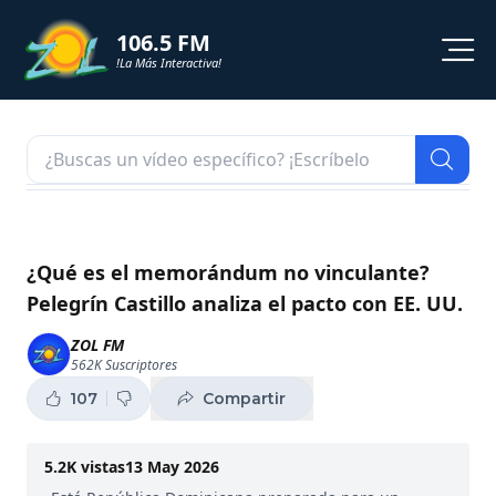
106.5 FM
!La Más Interactiva!
PROGRAMACION
NOTICIAS
VIDEOS
¿Qué es el memorándum no vinculante?
Pelegrín Castillo analiza el pacto con EE. UU.
SHORTS
ZOL FM
562K
Suscriptores
PODCAST
107
Compartir
ZOL TV
5.2K
vistas
13 May 2026