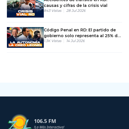
causas y cifras de la crisis vial
843
Vistas
28 Jul 2026
Código Penal en RD: El partido de
gobierno solo representa al 25% de
1.3K
Vistas
14 Jul 2026
los votantes
106.5 FM
!La Más Interactiva!