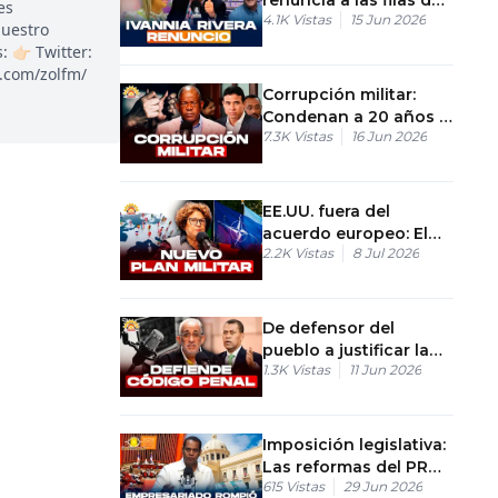
es
4.1K
Vistas
15 Jun 2026
la Fuerza del Pueblo
nuestro
👉🏻 Twitter:
k.com/zolfm/
Corrupción militar:
Condenan a 20 años al
7.3K
Vistas
16 Jun 2026
entorno de Danilo
Medina
EE.UU. fuera del
acuerdo europeo: El
2.2K
Vistas
8 Jul 2026
nuevo plan militar de
la OTAN
De defensor del
pueblo a justificar la
1.3K
Vistas
11 Jun 2026
censura
Imposición legislativa:
Las reformas del PRM
615
Vistas
29 Jun 2026
aprobadas en solo 4