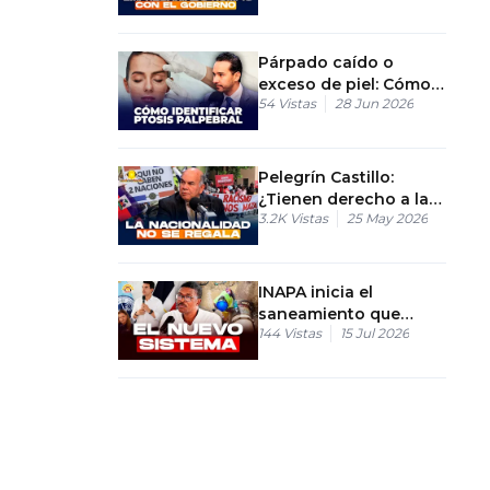
días
Párpado caído o
exceso de piel: Cómo
54
Vistas
28 Jun 2026
identificar la ptosis
palpebral
Pelegrín Castillo:
¿Tienen derecho a la
3.2K
Vistas
25 May 2026
nacionalidad
dominicana los hijos
de haitianos?
INAPA inicia el
saneamiento que
144
Vistas
15 Jul 2026
transformará a Boca
Chica