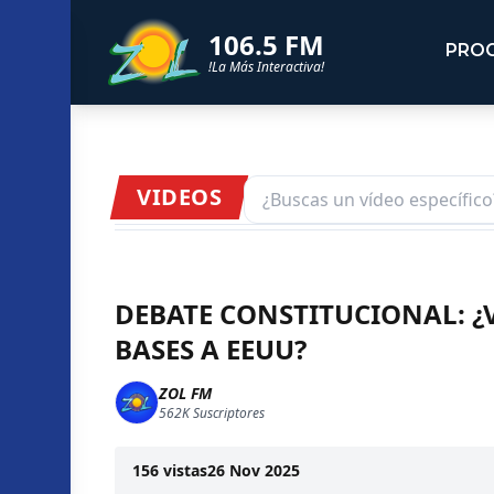
106.5 FM
PRO
!La Más Interactiva!
VIDEOS
DEBATE CONSTITUCIONAL: ¿
BASES A EEUU?
ZOL FM
562K
Suscriptores
156
vistas
26 Nov 2025