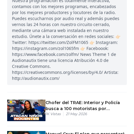
Nuestra programación es totalmente interactiva,
contamos con los mejores programas, encabezados
por los mejores productores y locutores de la radio.
Puedes escucharnos por audio real y además puedes
vernos las 24 horas con nuestro circuito cerrado,
mediante una cámara web instalada en nuestro
estudio. Únete a la conversación en redes sociales: 👉🏻
Twitter: https://twitter.com/ZolFM1065 👉🏻 Instagram:
https://instagram.com/zol1065fm 👉🏻 Faceboook:
https://www.facebook.com/zolfm/ News Theme 1 de
Audionautix tiene una licencia Atribución 4.0 de
Creative Commons.
https://creativecommons.org/licenses/by/4.0/ Artista:
http://audionautix.com/
Chofer del TRAE: Interior y Policía
busca a 100 motoristas por
1K
Vistas
21 May 2026
linchamiento
Manuel Cruz: El plan que presentará