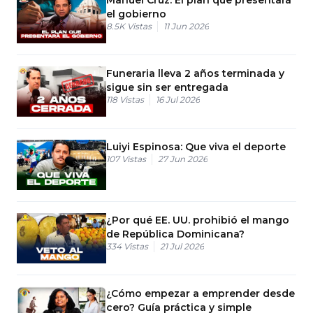
el gobierno
8.5K
Vistas
11 Jun 2026
Funeraria lleva 2 años terminada y
sigue sin ser entregada
118
Vistas
16 Jul 2026
Luiyi Espinosa: Que viva el deporte
107
Vistas
27 Jun 2026
¿Por qué EE. UU. prohibió el mango
de República Dominicana?
334
Vistas
21 Jul 2026
¿Cómo empezar a emprender desde
cero? Guía práctica y simple