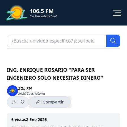
106.5 FM
!La Más Interactiva!
PROGRAMACION
NOTICIAS
VIDEOS
ING. ENRIQUE ROSARIO "PARA SER
INGENIERO SOLO NECESITAS DINERO"
SHORTS
ZOL FM
562K
Suscriptores
PODCAST
Compartir
ZOL TV
6
vistas
8 Ene 2026