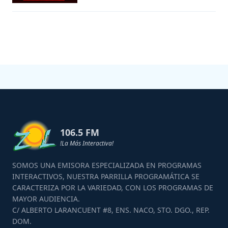
106.5 FM
!La Más Interactiva!
SOMOS UNA EMISORA ESPECIALIZADA EN PROGRAMAS
INTERACTIVOS, NUESTRA PARRILLA PROGRAMÁTICA SE
CARACTERIZA POR LA VARIEDAD, CON LOS PROGRAMAS DE
MAYOR AUDIENCIA.
C/ ALBERTO LARANCUENT #8, ENS. NACO, STO. DGO., REP.
DOM.