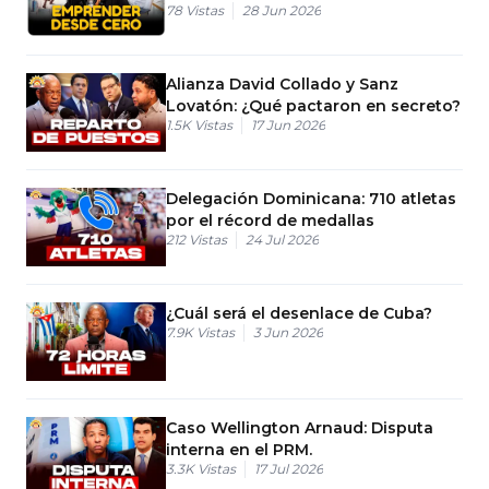
78
Vistas
28 Jun 2026
Alianza David Collado y Sanz
Lovatón: ¿Qué pactaron en secreto?
1.5K
Vistas
17 Jun 2026
Delegación Dominicana: 710 atletas
por el récord de medallas
212
Vistas
24 Jul 2026
¿Cuál será el desenlace de Cuba?
7.9K
Vistas
3 Jun 2026
Caso Wellington Arnaud: Disputa
interna en el PRM.
3.3K
Vistas
17 Jul 2026