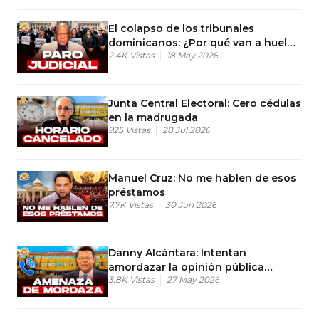
El colapso de los tribunales
dominicanos: ¿Por qué van a huelga
2.4K
Vistas
18 May 2026
los jueces?
Junta Central Electoral: Cero cédulas
en la madrugada
925
Vistas
28 Jul 2026
Manuel Cruz: No me hablen de esos
préstamos
7.7K
Vistas
30 Jun 2026
Danny Alcántara: Intentan
amordazar la opinión pública
3.8K
Vistas
27 May 2026
prohibiendo las nuevas encuestas