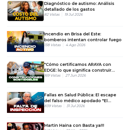
Diagnóstico de autismo: Análisis
detallado de los gastos
82
Vistas
19 Jul 2026
Incendio en Brisa del Este:
bomberos intentan controlar fuego
138
Vistas
4 Ago 2026
"Cómo certificamos ARAYA con
EDGE: lo que significa construir
169
Vistas
27 Jun 2026
sostenible en Punta Cana"
Fallas en Salud Pública: El escape
del falso médico apodado "El
839
Vistas
31 Jul 2026
Barbero"
Martin Haina con Basta ya!!!