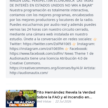
MAGÍN DÍAZ: PERSPECTIVA ECONÓMICA “LAS TASAS
DE INTERÉS EN ESTADOS UNIDOS NO VAN A BAJAR”
Nuestra programación es totalmente interactiva,
contamos con los mejores programas, encabezados
por los mejores productores y locutores de la radio.
Puedes escucharnos por audio real y además puedes
vernos las 24 horas con nuestro circuito cerrado,
mediante una cámara web instalada en nuestro
estudio. Únete a la conversación en redes sociales: 👉🏻
Twitter: https://twitter.com/ZolFM1065 👉🏻 Instagram:
https://instagram.com/zol1065fm 👉🏻 Faceboook:
https://www.facebook.com/zolfm/ News Theme 1 de
Audionautix tiene una licencia Atribución 4.0 de
Creative Commons.
https://creativecommons.org/licenses/by/4.0/ Artista:
http://audionautix.com/
Tito Hernández Revela la Verdad
Sobre la FAO y el Incendio en
646
Vistas
22 Jul 2026
Agricultura