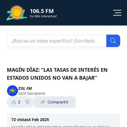
106.5 FM
!La Más Interactiva!
PROGRAMACION
NOTICIAS
VIDEOS
MAGÍN DÍAZ: “LAS TASAS DE INTERÉS EN
ESTADOS UNIDOS NO VAN A BAJAR”
SHORTS
ZOL FM
562K
Suscriptores
PODCAST
2
Compartir
ZOL TV
72
vistas
4 Feb 2025