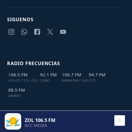
SIGUENOS
RADIO FRECUENCIAS
106.5 FM
92.1 FM
106.7 FM
94.7 FM
HIGUEY Y STO. DGO.
CIBAO
BARAHONA Y SUR
ESTE
88.5 FM
SAMANA
ZOL 106.5 FM
TODOS LOS DERECHOS RESERVADOS © 2024
JDL IT SOLUTIONS
RCC MEDIA