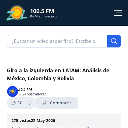
106.5 FM
!La Más Interactiva!
PROGRAMACION
NOTICIAS
VIDEOS
Giro a la izquierda en LATAM: Análisis de
México, Colombia y Bolivia
SHORTS
ZOL FM
562K
Suscriptores
PODCAST
10
Compartir
ZOL TV
275
vistas
22 May 2026