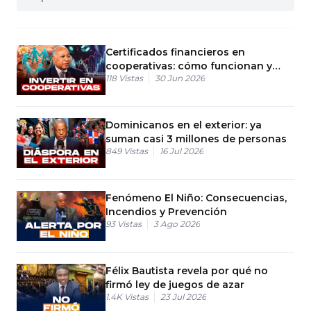
Certificados financieros en
cooperativas: cómo funcionan y
118
Vistas
30 Jun 2026
requisitos
Dominicanos en el exterior: ya
suman casi 3 millones de personas
849
Vistas
16 Jul 2026
Fenómeno El Niño: Consecuencias,
Incendios y Prevención
93
Vistas
3 Ago 2026
Félix Bautista revela por qué no
firmó ley de juegos de azar
1.4K
Vistas
23 Jul 2026