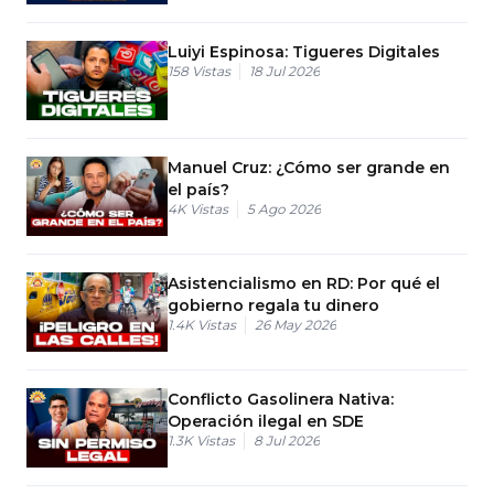
Luiyi Espinosa: Tigueres Digitales
158
Vistas
18 Jul 2026
Manuel Cruz: ¿Cómo ser grande en
el país?
4K
Vistas
5 Ago 2026
Asistencialismo en RD: Por qué el
gobierno regala tu dinero
1.4K
Vistas
26 May 2026
Conflicto Gasolinera Nativa:
Operación ilegal en SDE
1.3K
Vistas
8 Jul 2026