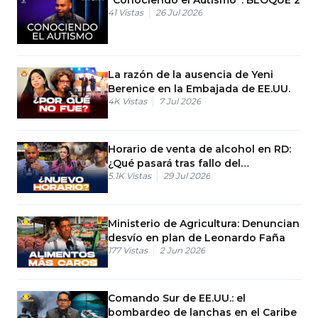
41
Vistas
26 Jul 2026
La razón de la ausencia de Yeni
Berenice en la Embajada de EE.UU.
4K
Vistas
7 Jul 2026
Horario de venta de alcohol en RD:
¿Qué pasará tras fallo del
5.1K
Vistas
29 Jul 2026
Constitucional?
Ministerio de Agricultura: Denuncian
desvío en plan de Leonardo Faña
177
Vistas
2 Jun 2026
Comando Sur de EE.UU.: el
bombardeo de lanchas en el Caribe