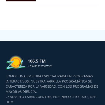
106.5 FM
!La Más Interactiva!
SOMOS UNA EMISORA ESPECIALIZADA EN PROGRAMAS
INTERACTIVOS, NUESTRA PARRILLA PROGRAMÁTICA SE
CARACTERIZA POR LA VARIEDAD, CON LOS PROGRAMAS DE
MAYOR AUDIENCIA.
C/ ALBERTO LARANCUENT #8, ENS. NACO, STO. DGO., REP.
DOM.