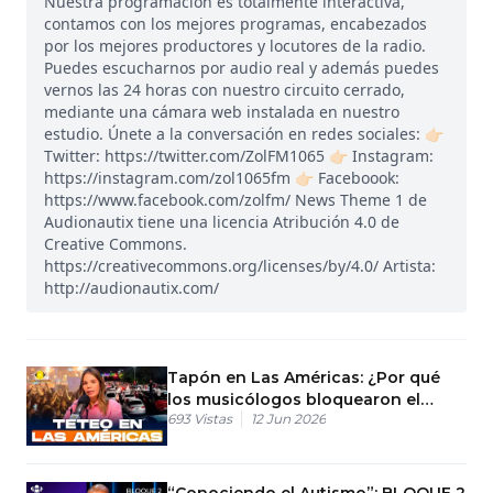
Nuestra programación es totalmente interactiva,
contamos con los mejores programas, encabezados
por los mejores productores y locutores de la radio.
Puedes escucharnos por audio real y además puedes
vernos las 24 horas con nuestro circuito cerrado,
mediante una cámara web instalada en nuestro
estudio. Únete a la conversación en redes sociales: 👉🏻
Twitter: https://twitter.com/ZolFM1065 👉🏻 Instagram:
https://instagram.com/zol1065fm 👉🏻 Faceboook:
https://www.facebook.com/zolfm/ News Theme 1 de
Audionautix tiene una licencia Atribución 4.0 de
Creative Commons.
https://creativecommons.org/licenses/by/4.0/ Artista:
http://audionautix.com/
Tapón en Las Américas: ¿Por qué
los musicólogos bloquearon el
693
Vistas
12 Jun 2026
peaje?
“Conociendo el Autismo”: BLOQUE 2