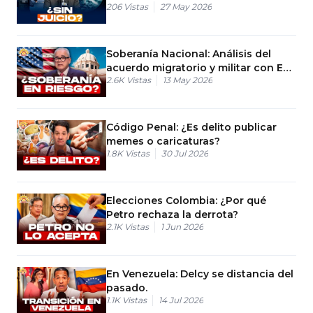
206
Vistas
27 May 2026
Soberanía Nacional: Análisis del
acuerdo migratorio y militar con EE.
2.6K
Vistas
13 May 2026
UU.
Código Penal: ¿Es delito publicar
memes o caricaturas?
1.8K
Vistas
30 Jul 2026
Elecciones Colombia: ¿Por qué
Petro rechaza la derrota?
2.1K
Vistas
1 Jun 2026
En Venezuela: Delcy se distancia del
pasado.
1.1K
Vistas
14 Jul 2026