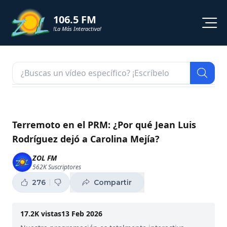
106.5 FM
!La Más Interactiva!
PROGRAMACION
NOTICIAS
VIDEOS
Terremoto en el PRM: ¿Por qué Jean Luis
Rodríguez dejó a Carolina Mejía?
SHORTS
ZOL FM
562K
Suscriptores
PODCAST
276
Compartir
ZOL TV
17.2K
vistas
13 Feb 2026