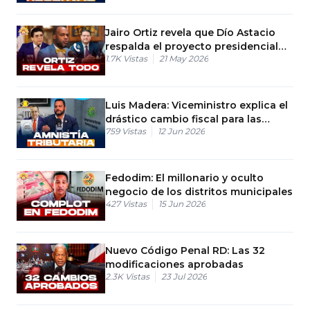
Jairo Ortiz revela que Dío Astacio
respalda el proyecto presidencial
1.7K
Vistas
21 May 2026
de Yayo Sanz Lovatón.
Luis Madera: Viceministro explica el
drástico cambio fiscal para las
759
Vistas
12 Jun 2026
empresas
Fedodim: El millonario y oculto
negocio de los distritos municipales
427
Vistas
15 Jun 2026
Nuevo Código Penal RD: Las 32
modificaciones aprobadas
2.3K
Vistas
23 Jul 2026