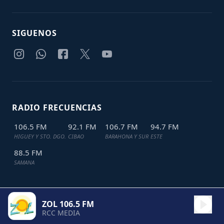
SIGUENOS
RADIO FRECUENCIAS
106.5 FM
92.1 FM
106.7 FM
94.7 FM
HIGUEY Y STO. DGO.
CIBAO
BARAHONA Y SUR
ESTE
88.5 FM
SAMANA
ZOL 106.5 FM
TODOS LOS DERECHOS RESERVADOS © 2024
JDL IT SOLUTIONS
RCC MEDIA