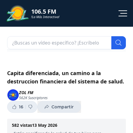
106.5 FM
!La Más Interactiva!
PROGRAMACION
NOTICIAS
VIDEOS
Capita diferenciada, un camino a la
destruccion financiera del sistema de salud.
SHORTS
ZOL FM
562K
Suscriptores
PODCAST
16
Compartir
ZOL TV
582
vistas
13 May 2026