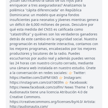
¿Están sacrificando la salud de tus hijos para
enriquecer a tres aseguradoras? Analizamos la
polémica "cápita diferenciada" en República
Dominicana: un modelo que asigna fondos
insuficientes para neonatos y jóvenes mientras genera
un déficit de 6,000 millones de pesos. Descubre por
qué esta medida del CNSS es calificada como
"catastrófica" y quiénes son los verdaderos ganadores
detrás de este cambio en la seguridad social. Nuestra
programación es totalmente interactiva, contamos con
los mejores programas, encabezados por los mejores
productores y locutores de la radio. Puedes
escucharnos por audio real y además puedes vernos
las 24 horas con nuestro circuito cerrado, mediante
una cámara web instalada en nuestro estudio. Únete
a la conversación en redes sociales: 👉🏻 Twitter:
https://twitter.com/ZolFM1065 👉🏻 Instagram:
https://instagram.com/zol1065fm 👉🏻 Faceboook:
https://www.facebook.com/zolfm/ News Theme 1 de
Audionautix tiene una licencia Atribución 4.0 de
Creative Commons.
https://creativecommons.org/licenses/by/4.0/ Artista:
http://audionautix.com/