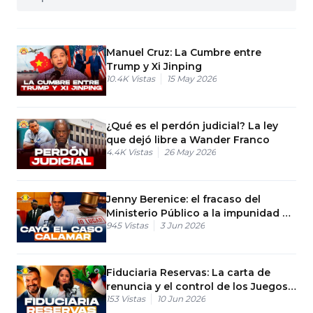
Manuel Cruz: La Cumbre entre
Trump y Xi Jinping
10.4K
Vistas
15 May 2026
¿Qué es el perdón judicial? La ley
que dejó libre a Wander Franco
4.4K
Vistas
26 May 2026
Jenny Berenice: el fracaso del
Ministerio Público a la impunidad en
945
Vistas
3 Jun 2026
RD
Fiduciaria Reservas: La carta de
renuncia y el control de los Juegos
153
Vistas
10 Jun 2026
2026