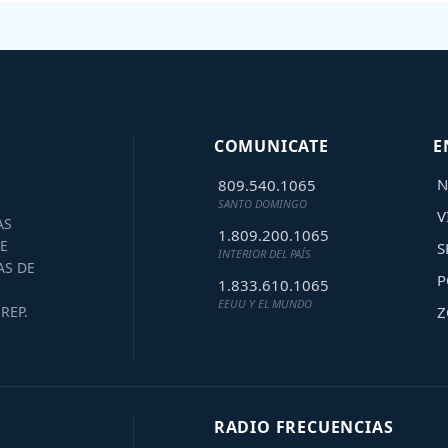
COMUNICATE
E
N
809.540.1065
SANTO DOMINGO
V
AS
1.809.200.1065
E
S
INTERIOR DEL PAÍS
AS DE
P
1.833.610.1065
EEUU Y EL MUNDO
Z
REP.
RADIO FRECUENCIAS