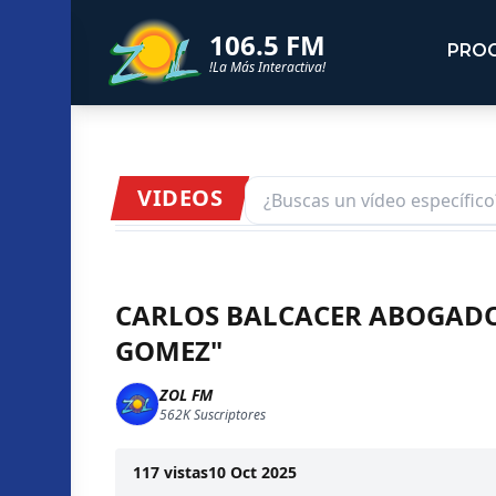
106.5 FM
PRO
!La Más Interactiva!
VIDEOS
CARLOS BALCACER ABOGADO
GOMEZ"
ZOL FM
562K
Suscriptores
117
vistas
10 Oct 2025