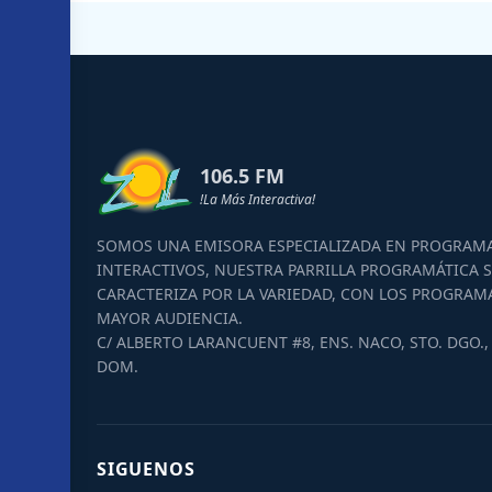
106.5 FM
!La Más Interactiva!
SOMOS UNA EMISORA ESPECIALIZADA EN PROGRAM
INTERACTIVOS, NUESTRA PARRILLA PROGRAMÁTICA S
CARACTERIZA POR LA VARIEDAD, CON LOS PROGRAM
MAYOR AUDIENCIA.
C/ ALBERTO LARANCUENT #8, ENS. NACO, STO. DGO., 
DOM.
SIGUENOS