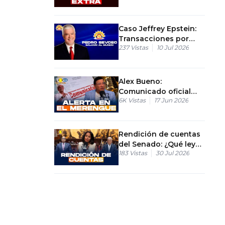
Caso Jeffrey Epstein:
Transacciones por
237
Vistas
10 Jul 2026
millones tras su
muerte
Alex Bueno:
Comunicado oficial
6K
Vistas
17 Jun 2026
confirma diagnóstico
de metástasis
Rendición de cuentas
del Senado: ¿Qué leyes
183
Vistas
30 Jul 2026
se aprobaron este
año?