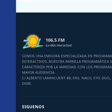
106.5 FM
!La Más Interactiva!
SOMOS UNA EMISORA ESPECIALIZADA EN PROGRAM
INTERACTIVOS, NUESTRA PARRILLA PROGRAMÁTICA S
CARACTERIZA POR LA VARIEDAD, CON LOS PROGRAM
MAYOR AUDIENCIA.
C/ ALBERTO LARANCUENT #8, ENS. NACO, STO. DGO., 
DOM.
SIGUENOS