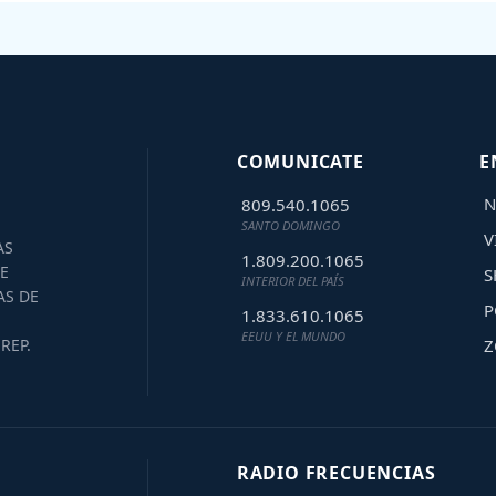
COMUNICATE
E
N
809.540.1065
SANTO DOMINGO
V
AS
1.809.200.1065
E
S
INTERIOR DEL PAÍS
AS DE
P
1.833.610.1065
EEUU Y EL MUNDO
Z
REP.
RADIO FRECUENCIAS