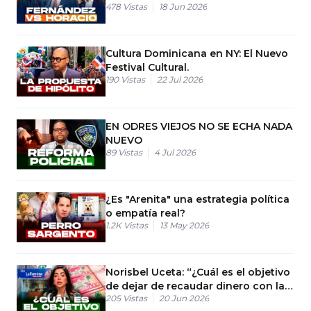
478
Vistas
18 Jun 2026
Cultura Dominicana en NY: El Nuevo
Festival Cultural.
190
Vistas
22 Jul 2026
EN ODRES VIEJOS NO SE ECHA NADA
NUEVO
89
Vistas
4 Jul 2026
¿Es "Arenita" una estrategia política
o empatía real?
1.2K
Vistas
13 May 2026
Norisbel Uceta: “¿Cuál es el objetivo
de dejar de recaudar dinero con las
205
Vistas
20 Jun 2026
bancas de loterías?”