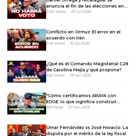
anuncia el fin de las elecciones en
2.5K
Vistas
20 Jul 2026
el país
Conflicto en Ormuz: El error en el
acuerdo con Irán
3.1K
Vistas
10 Jul 2026
¿Qué es el Comando Magisterial C28
de Carolina Mejía y qué propone?
462
Vistas
29 Jun 2026
"Cómo certificamos ARAYA con
EDGE: lo que significa construir
169
Vistas
27 Jun 2026
sostenible en Punta Cana"
Omar Fernández vs José Horacio: La
disputa por el mérito de la ley fiscal