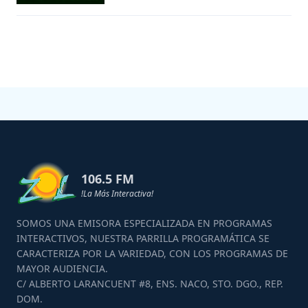
106.5 FM
!La Más Interactiva!
SOMOS UNA EMISORA ESPECIALIZADA EN PROGRAMAS
INTERACTIVOS, NUESTRA PARRILLA PROGRAMÁTICA SE
CARACTERIZA POR LA VARIEDAD, CON LOS PROGRAMAS DE
MAYOR AUDIENCIA.
C/ ALBERTO LARANCUENT #8, ENS. NACO, STO. DGO., REP.
DOM.