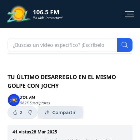
106.5 FM
!La Más Interactiva!
PROGRAMACION
NOTICIAS
VIDEOS
TU ÚLTIMO DESARREGLO EN EL MISMO
GOLPE CON JOCHY
SHORTS
ZOL FM
562K
Suscriptores
PODCAST
2
Compartir
ZOL TV
41
vistas
28 Mar 2025