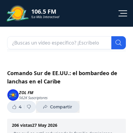
106.5 FM
!La Más Interactiva!
PROGRAMACION
NOTICIAS
VIDEOS
Comando Sur de EE.UU.: el bombardeo de
lanchas en el Caribe
SHORTS
ZOL FM
562K
Suscriptores
PODCAST
4
Compartir
ZOL TV
206
vistas
27 May 2026