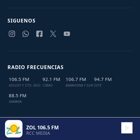
SIGUENOS
RADIO FRECUENCIAS
106.5 FM
92.1 FM
106.7 FM
94.7 FM
HIGUEY Y STO. DGO.
CIBAO
BARAHONA Y SUR
ESTE
88.5 FM
SAMANA
ZOL 106.5 FM
TODOS LOS DERECHOS RESERVADOS © 2024
JDL IT SOLUTIONS
RCC MEDIA