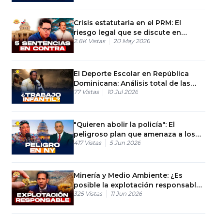
Crisis estatutaria en el PRM: El
riesgo legal que se discute en
2.8K
Vistas
20 May 2026
Palacio
El Deporte Escolar en República
Dominicana: Análisis total de las
77
Vistas
10 Jul 2026
políticas públicas
"Quieren abolir la policía": El
peligroso plan que amenaza a los
417
Vistas
5 Jun 2026
dominicanos en Nueva York
Minería y Medio Ambiente: ¿Es
posible la explotación responsable
325
Vistas
11 Jun 2026
en RD?