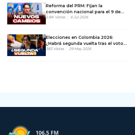
Reforma del PRM: Fijan la
convención nacional para el 9 de
2.8K
Vistas
6 Jul 2026
agosto
Elecciones en Colombia 2026:
¿Habrá segunda vuelta tras el voto
383
Vistas
29 May 2026
del domingo?
106.5 FM