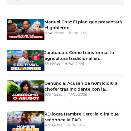
Manuel Cruz: El plan que presentará
el gobierno
8.5K
Vistas
11 Jun 2026
Jarabacoa: Cómo transformar la
agricultura tradicional en
55
Vistas
8 Jun 2026
ecoturismo
Denuncia: Acusan de h0m1cidi0 a
chofer tras incidente con la
609
Vistas
11 May 2026
DIGESETT
RD logra Hambre Cero: la cifra que
reconoce la FAO
472
Vistas
28 Jul 2026