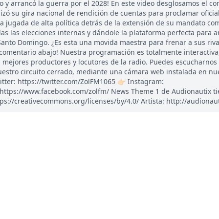
ismo y arrancó la guerra por el 2028! En este video desglosamos el c
izó su gira nacional de rendición de cuentas para proclamar ofici
a jugada de alta política detrás de la extensión de su mandato co
as las elecciones internas y dándole la plataforma perfecta para 
n Santo Domingo. ¿Es esta una movida maestra para frenar a sus riva
 comentario abajo! Nuestra programación es totalmente interactiv
 mejores productores y locutores de la radio. Puedes escucharnos
estro circuito cerrado, mediante una cámara web instalada en nue
itter: https://twitter.com/ZolFM1065 👉🏻 Instagram:
: https://www.facebook.com/zolfm/ News Theme 1 de Audionautix t
ps://creativecommons.org/licenses/by/4.0/ Artista: http://audionau