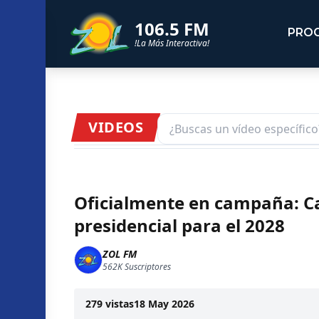
106.5 FM
PRO
!La Más Interactiva!
VIDEOS
Oficialmente en campaña: Ca
presidencial para el 2028
ZOL FM
562K
Suscriptores
279
vistas
18 May 2026