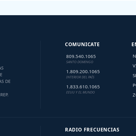
COMUNICATE
E
N
809.540.1065
SANTO DOMINGO
V
AS
1.809.200.1065
E
S
INTERIOR DEL PAÍS
AS DE
P
1.833.610.1065
EEUU Y EL MUNDO
Z
REP.
RADIO FRECUENCIAS