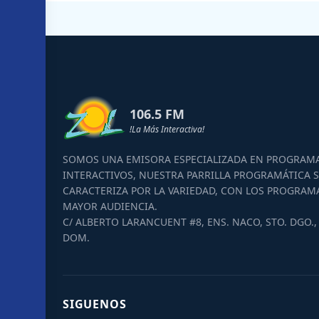
106.5 FM
!La Más Interactiva!
SOMOS UNA EMISORA ESPECIALIZADA EN PROGRAM
INTERACTIVOS, NUESTRA PARRILLA PROGRAMÁTICA S
CARACTERIZA POR LA VARIEDAD, CON LOS PROGRAM
MAYOR AUDIENCIA.
C/ ALBERTO LARANCUENT #8, ENS. NACO, STO. DGO., 
DOM.
SIGUENOS