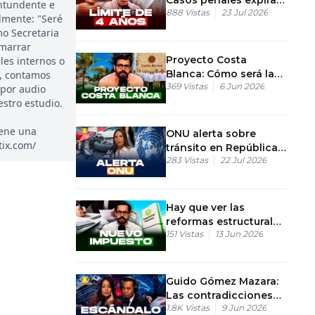
ontundente e
888
Vistas
23 Jul 2026
a los 4 años
almente: "Seré
mo Secretaria
amarrar
Proyecto Costa
les internos o
Blanca: Cómo será la
a, contamos
369
Vistas
6 Jun 2026
transformación de
 por audio
Boca Chica
stro estudio.
iene una
ONU alerta sobre
tix.com/
tránsito en República
283
Vistas
22 Jul 2026
Dominicana y sus
riesgos
Hay que ver las
reformas estructurales
151
Vistas
13 Jun 2026
no coyunturales
Guido Gómez Mazara:
Las contradicciones
1.8K
Vistas
9 Jun 2026
en la licitación del