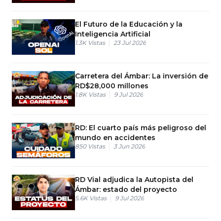
El Futuro de la Educación y la
Inteligencia Artificial
1.3K
Vistas
23 Jul 2026
Carretera del Ámbar: La inversión de
RD$28,000 millones
1.8K
Vistas
9 Jul 2026
RD: El cuarto país más peligroso del
mundo en accidentes
850
Vistas
3 Jun 2026
RD Vial adjudica la Autopista del
Ámbar: estado del proyecto
5.6K
Vistas
9 Jul 2026