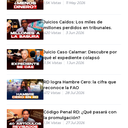
1.5K
Vistas
11 May 2026
Juicios Caídos: Los miles de
millones perdidos en tribunales.
420
Vistas
3 Jun 2026
Juicio Caso Calamar: Descubre por
qué el expediente colapsó
3.3K
Vistas
1 Jun 2026
RD logra Hambre Cero: la cifra que
reconoce la FAO
472
Vistas
28 Jul 2026
Código Penal RD: ¿Qué pasará con
la promulgación?
1.3K
Vistas
27 Jul 2026