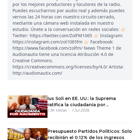
por los mejores productores y locutores de la radio.
Puedes escucharnos por audio real y además puedes
vernos las 24 horas con nuestro circuito cerrado,
mediante una cámara web instalada en nuestro
estudio. Únete a la conversación en redes sociales: 👉🏻
Twitter: https://twitter.com/ZolFM1065 👉🏻 Instagram:
https://instagram.com/zol1065fm 👉🏻 Faceboook:
https://www.facebook.com/zolfm/ News Theme 1 de
Audionautix tiene una licencia Atribución 4.0 de
Creative Commons.
https://creativecommons.org/licenses/by/4.0/ Artista:
http://audionautix.com/
Ius Soli en EE. UU.: la Suprema
ratifica la ciudadanía por
1.3K
Vistas
1 Jul 2026
nacimiento
Presupuesto Partidos Políticos: Solo
recibirán el 0.12% de los ingresos