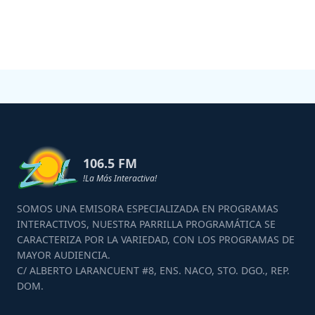
106.5 FM
!La Más Interactiva!
SOMOS UNA EMISORA ESPECIALIZADA EN PROGRAMAS
INTERACTIVOS, NUESTRA PARRILLA PROGRAMÁTICA SE
CARACTERIZA POR LA VARIEDAD, CON LOS PROGRAMAS DE
MAYOR AUDIENCIA.
C/ ALBERTO LARANCUENT #8, ENS. NACO, STO. DGO., REP.
DOM.