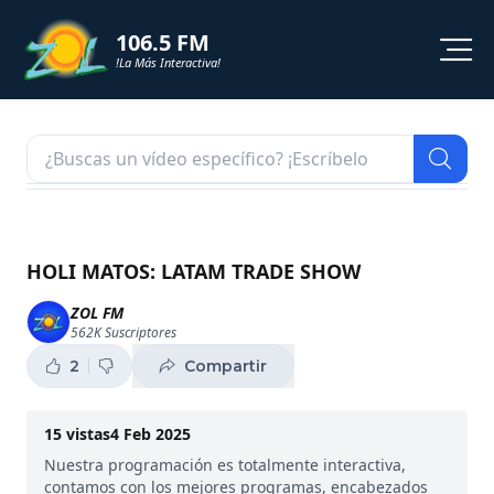
106.5 FM
!La Más Interactiva!
PROGRAMACION
NOTICIAS
VIDEOS
HOLI MATOS: LATAM TRADE SHOW
SHORTS
ZOL FM
562K
Suscriptores
PODCAST
2
Compartir
ZOL TV
15
vistas
4 Feb 2025
Nuestra programación es totalmente interactiva,
contamos con los mejores programas, encabezados