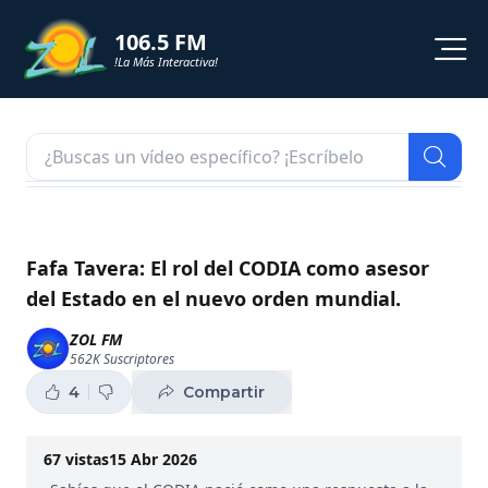
106.5 FM
!La Más Interactiva!
PROGRAMACION
NOTICIAS
VIDEOS
Fafa Tavera: El rol del CODIA como asesor
del Estado en el nuevo orden mundial.
SHORTS
ZOL FM
562K
Suscriptores
PODCAST
4
Compartir
ZOL TV
67
vistas
15 Abr 2026