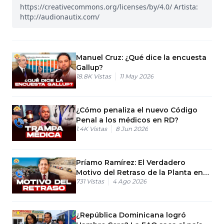
https://creativecommons.org/licenses/by/4.0/ Artista:
http://audionautix.com/
Manuel Cruz: ¿Qué dice la encuesta
Gallup?
18.8K
Vistas
11 May 2026
¿Cómo penaliza el nuevo Código
Penal a los médicos en RD?
1.4K
Vistas
8 Jun 2026
Príamo Ramírez: El Verdadero
Motivo del Retraso de la Planta en
731
Vistas
4 Ago 2026
Puerto Plata
¿República Dominicana logró