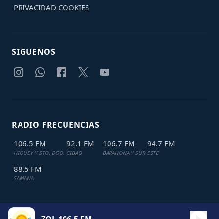
PRIVACIDAD
COOKIES
SIGUENOS
RADIO FRECUENCIAS
106.5 FM
92.1 FM
106.7 FM
94.7 FM
HIGUEY Y STO. DGO.
CIBAO
BARAHONA Y SUR
ESTE
88.5 FM
SAMANA
TODOS LOS DERECHOS RESERVADOS © 2024