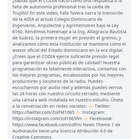
¿Sabías que el CODIA nació como una respuesta a la
falta de autonomía profesional tras la caída de
Trujillo? En este video, Fafa Tavera narra la transición
de la ADIA al actual Colegio Dominicano de
Ingenieros, Arquitectos y Agrimensores bajo la Ley
6160. Rendimos homenaje a la Ing. Altagracia Bautista
de Suárez, la primera mujer en presidir el gremio, y
analizamos cómo esta institución se mantiene como el
asesor oficial del Estado dominicano en la era digital.
¿Crees que el CODIA ejerce suficiente presión legal
para garantizar obras públicas de calidad? Nuestra
programación es totalmente interactiva, contamos con
los mejores programas, encabezados por los mejores
productores y locutores de la radio. Puedes
escucharnos por audio real y además puedes vernos
las 24 horas con nuestro circuito cerrado, mediante
una cámara web instalada en nuestro estudio. Únete
a la conversación en redes sociales: 👉🏻 Twitter:
https://twitter.com/ZolFM1065 👉🏻 Instagram:
https://instagram.com/zol1065fm 👉🏻 Faceboook:
https://www.facebook.com/zolfm/ News Theme 1 de
Audionautix tiene una licencia Atribución 4.0 de
Creative Commons.