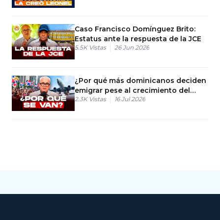
Caso Francisco Domínguez Brito:
Estatus ante la respuesta de la JCE
5.5K
Vistas
26 Jun 2026
¿Por qué más dominicanos deciden
emigrar pese al crecimiento del
2.3K
Vistas
16 Jul 2026
país?