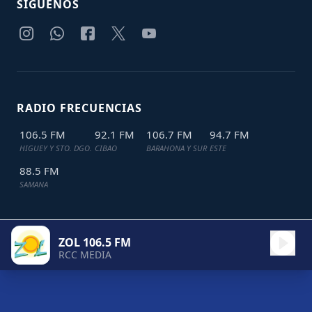
SIGUENOS
RADIO FRECUENCIAS
106.5 FM
92.1 FM
106.7 FM
94.7 FM
HIGUEY Y STO. DGO.
CIBAO
BARAHONA Y SUR
ESTE
88.5 FM
SAMANA
ZOL 106.5 FM
TODOS LOS DERECHOS RESERVADOS © 2024
JDL IT SOLUTIONS
RCC MEDIA
ZOL 106.5 FM