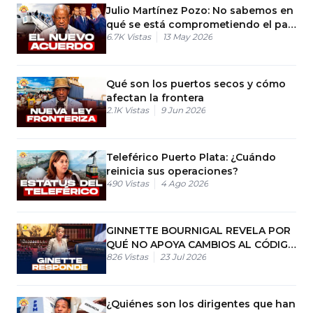
Julio Martínez Pozo: No sabemos en
qué se está comprometiendo el país
6.7K
Vistas
13 May 2026
con USA
Qué son los puertos secos y cómo
afectan la frontera
2.1K
Vistas
9 Jun 2026
Teleférico Puerto Plata: ¿Cuándo
reinicia sus operaciones?
490
Vistas
4 Ago 2026
GINNETTE BOURNIGAL REVELA POR
QUÉ NO APOYA CAMBIOS AL CÓDIGO
826
Vistas
23 Jul 2026
PENAL
¿Quiénes son los dirigentes que han