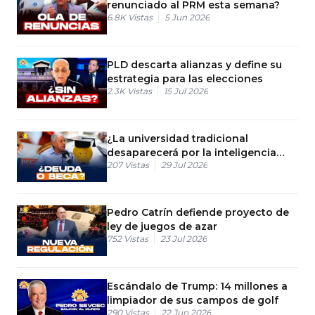
renunciado al PRM esta semana?
6.8K
Vistas
5 Jun 2026
PLD descarta alianzas y define su
estrategia para las elecciones
2.3K
Vistas
15 Jul 2026
¿La universidad tradicional
desaparecerá por la inteligencia
207
Vistas
29 Jul 2026
artificial?
Pedro Catrín defiende proyecto de
ley de juegos de azar
752
Vistas
23 Jul 2026
Escándalo de Trump: 14 millones a
limpiador de sus campos de golf
290
Vistas
22 Jun 2026