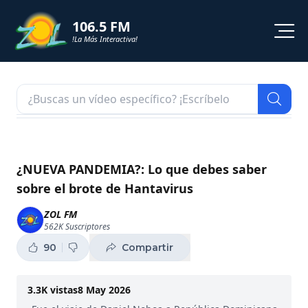
106.5 FM
!La Más Interactiva!
PROGRAMACION
NOTICIAS
VIDEOS
¿NUEVA PANDEMIA?: Lo que debes saber
sobre el brote de Hantavirus
SHORTS
ZOL FM
562K
Suscriptores
PODCAST
90
Compartir
ZOL TV
3.3K
vistas
8 May 2026