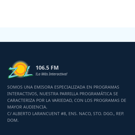
106.5 FM
!La Más Interactiva!
SOMOS UNA EMISORA ESPECIALIZADA EN PROGRAMAS
INTERACTIVOS, NUESTRA PARRILLA PROGRAMÁTICA SE
CARACTERIZA POR LA VARIEDAD, CON LOS PROGRAMAS DE
MAYOR AUDIENCIA.
C/ ALBERTO LARANCUENT #8, ENS. NACO, STO. DGO., REP.
DOM.