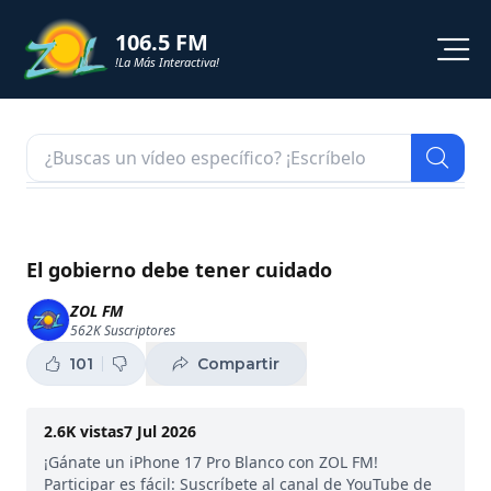
106.5 FM
!La Más Interactiva!
PROGRAMACION
NOTICIAS
VIDEOS
El gobierno debe tener cuidado
SHORTS
ZOL FM
562K
Suscriptores
PODCAST
101
Compartir
ZOL TV
2.6K
vistas
7 Jul 2026
¡Gánate un iPhone 17 Pro Blanco con ZOL FM!
Participar es fácil: Suscríbete al canal de YouTube de