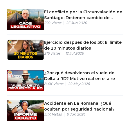
El conflicto por la Circunvalación de
Santiago: Detienen cambio de
592
Vistas
25 Jun 2026
nombre
Ejercicio después de los 50: El límite
de 20 minutos diarios
216
Vistas
12 Jul 2026
¿Por qué devolvieron el vuelo de
Delta a RD? Motivo real en el aire
8.4K
Vistas
22 May 2026
Accidente en La Romana: ¿Qué
ocultan por seguridad nacional?
3.1K
Vistas
9 Jun 2026