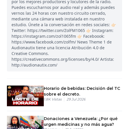
por los mejores productores y locutores de la radio.
Puedes escucharnos por audio real y además puedes
vernos las 24 horas con nuestro circuito cerrado,
mediante una cámara web instalada en nuestro
estudio. Únete a la conversación en redes sociales: 👉🏻
Twitter: https://twitter.com/ZolFM1065 👉🏻 Instagram:
https://instagram.com/zol1065fm 👉🏻 Faceboook:
https://www.facebook.com/zolfm/ News Theme 1 de
Audionautix tiene una licencia Atribución 4.0 de
Creative Commons.
https://creativecommons.org/licenses/by/4.0/ Artista:
http://audionautix.com/
Horario de bebidas: Decisión del TC
sobre el decreto.
1.8K
Vistas
29 Jul 2026
Donaciones a Venezuela: ¿Por qué
urgen medicinas y no más agua?