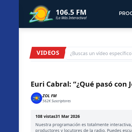
106.5 FM
PRO
!La Más Interactiva!
VIDEOS
Euri Cabral: “¿Qué pasó con J
ZOL FM
562K
Suscriptores
108
vistas
31 Mar 2026
Nuestra programación es totalmente interactiva
productores y locutores de la radio. Puedes esc