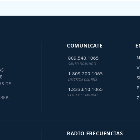
COMUNICATE
E
N
809.540.1065
SANTO DOMINGO
V
AS
1.809.200.1065
E
S
INTERIOR DEL PAÍS
AS DE
P
1.833.610.1065
EEUU Y EL MUNDO
Z
REP.
RADIO FRECUENCIAS