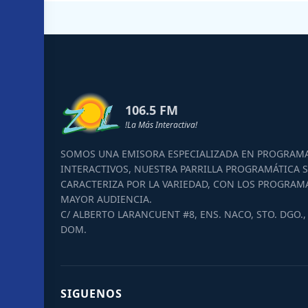
106.5 FM
!La Más Interactiva!
SOMOS UNA EMISORA ESPECIALIZADA EN PROGRAM
INTERACTIVOS, NUESTRA PARRILLA PROGRAMÁTICA S
CARACTERIZA POR LA VARIEDAD, CON LOS PROGRAM
MAYOR AUDIENCIA.
C/ ALBERTO LARANCUENT #8, ENS. NACO, STO. DGO., 
DOM.
SIGUENOS