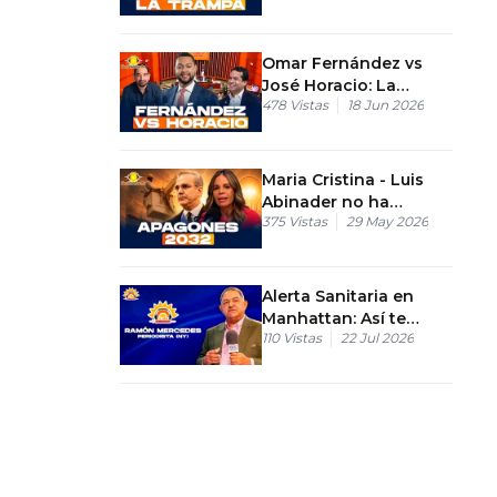
Dominicana?
Elecciones RD
Omar Fernández vs
José Horacio: La
478
Vistas
18 Jun 2026
disputa por el mérito
de la ley fiscal
Maria Cristina - Luis
Abinader no ha
375
Vistas
29 May 2026
podido eliminar los
apagones en RD
Alerta Sanitaria en
Manhattan: Así te
110
Vistas
22 Jul 2026
afecta la nueva
bacteria