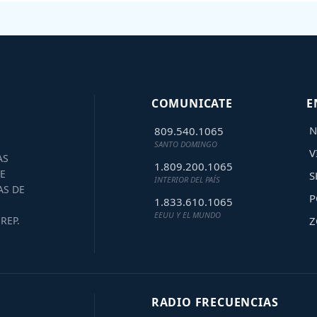
COMUNICATE
E
N
809.540.1065
SANTO DOMINGO
V
AS
1.809.200.1065
E
S
INTERIOR DEL PAÍS
AS DE
P
1.833.610.1065
EEUU Y EL MUNDO
Z
REP.
RADIO FRECUENCIAS