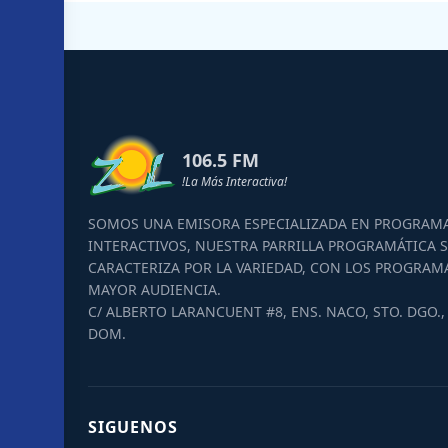
106.5 FM
!La Más Interactiva!
SOMOS UNA EMISORA ESPECIALIZADA EN PROGRAM
INTERACTIVOS, NUESTRA PARRILLA PROGRAMÁTICA S
CARACTERIZA POR LA VARIEDAD, CON LOS PROGRAM
MAYOR AUDIENCIA.
C/ ALBERTO LARANCUENT #8, ENS. NACO, STO. DGO., 
DOM.
SIGUENOS