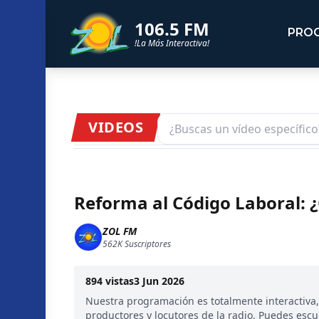
106.5 FM
PRO
!La Más Interactiva!
VIDEOS
Reforma al Código Laboral: 
ZOL FM
562K
Suscriptores
894
vistas
3 Jun 2026
Nuestra programación es totalmente interactiva
productores y locutores de la radio. Puedes esc