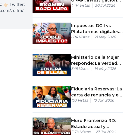
👉🏻 Twitter:
1.4K
Vistas
30 Jul 2026
por uso de IA.
k.com/zolfm/
Impuestos DGII vs
Plataformas digitales:
694
Vistas
21 May 2026
La guerra secreta
contra Airbnb.
Ministerio de la Mujer
responde: La verdad
549
Vistas
14 May 2026
tras el feminicidio de
Alma Rosa
Fiduciaria Reservas: La
carta de renuncia y el
153
Vistas
10 Jun 2026
control de los Juegos
2026
Muro Fronterizo RD:
Estado actual y
5.7K
Vistas
27 Jul 2026
control de seguridad