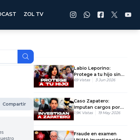
DCAST
ZOL TV
Labio Leporino:
Protege a tu hijo sin
69
Vistas
3 Jun 2026
gastar un peso
Caso Zapatero:
Compartir
Imputan cargos por
1.9K
Vistas
19 May 2026
lavado de activos del
chavismo
es
Fraude en examen
nuestro
UNAM: Investigación