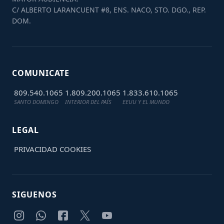
C/ ALBERTO LARANCUENT #8, ENS. NACO, STO. DGO., REP.
DOM.
COMUNICATE
809.540.1065
1.809.200.1065
1.833.610.1065
SANTO DOMINGO
INTERIOR DEL PAÍS
EEUU Y EL MUNDO
LEGAL
PRIVACIDAD
COOKIES
SIGUENOS