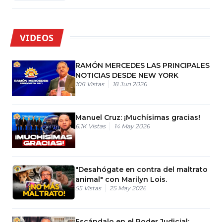
VIDEOS
RAMÓN MERCEDES LAS PRINCIPALES
NOTICIAS DESDE NEW YORK
108
Vistas
18 Jun 2026
Manuel Cruz: ¡Muchísimas gracias!
6.1K
Vistas
14 May 2026
"Desahógate en contra del maltrato
animal" con Marilyn Lois.
55
Vistas
25 May 2026
Escándalo en el Poder Judicial: