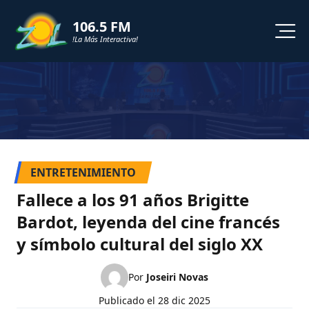
106.5 FM
!La Más Interactiva!
PROGRAMACION
NOTICIAS
VIDEOS
ENTRETENIMIENTO
SHORTS
Fallece a los 91 años Brigitte
Bardot, leyenda del cine francés
PODCAST
y símbolo cultural del siglo XX
ZOL TV
Por
Joseiri Novas
Publicado el
28 dic 2025