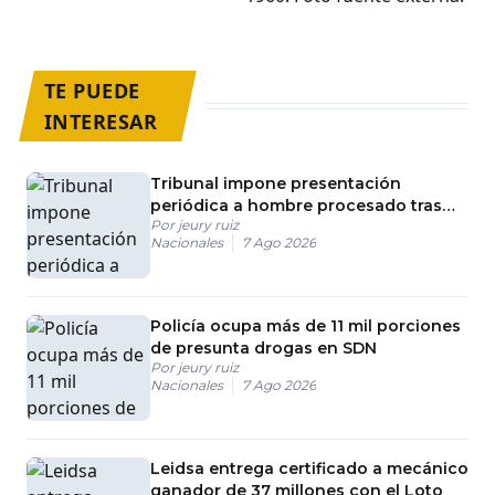
TE PUEDE
INTERESAR
Tribunal impone presentación
periódica a hombre procesado tras
Por
jeury ruiz
incendio en tienda de SDE
Nacionales
7 Ago 2026
Policía ocupa más de 11 mil porciones
de presunta drogas en SDN
Por
jeury ruiz
Nacionales
7 Ago 2026
Leidsa entrega certificado a mecánico
ganador de 37 millones con el Loto