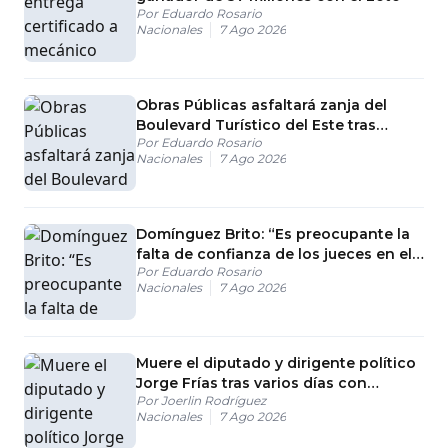
Por
Eduardo Rosario
Nacionales
7 Ago 2026
Obras Públicas asfaltará zanja del
Boulevard Turístico del Este tras
Por
Eduardo Rosario
gestión del Intrant
Nacionales
7 Ago 2026
Domínguez Brito: “Es preocupante la
falta de confianza de los jueces en el
Por
Eduardo Rosario
CNM
Nacionales
7 Ago 2026
Muere el diputado y dirigente político
Jorge Frías tras varios días con
Por
Joerlin Rodríguez
problemas de salud
Nacionales
7 Ago 2026