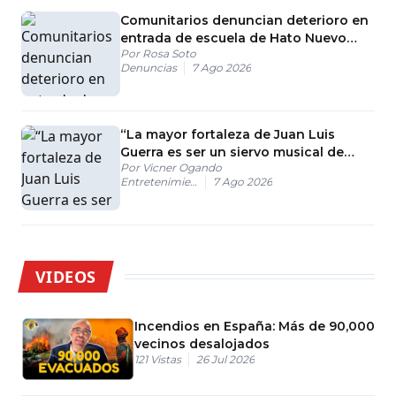
Comunitarios denuncian deterioro en
entrada de escuela de Hato Nuevo
Por
Rosa Soto
antes del inicio de clases
Denuncias
7 Ago 2026
“La mayor fortaleza de Juan Luis
Guerra es ser un siervo musical de
Por
Vicner Ogando
Jesús”
Entretenimiento
7 Ago 2026
VIDEOS
Incendios en España: Más de 90,000
vecinos desalojados
121
Vistas
26 Jul 2026