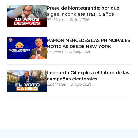
Presa de Montegrande: por qué
sigue inconclusa tras 16 años
714
Vistas
21 Jul 2026
RAMÓN MERCEDES LAS PRINCIPALES
NOTICIAS DESDE NEW YORK
63
Vistas
27 May 2026
Leonardo Gil explica el futuro de las
campañas electorales
1.2K
Vistas
3 Ago 2026