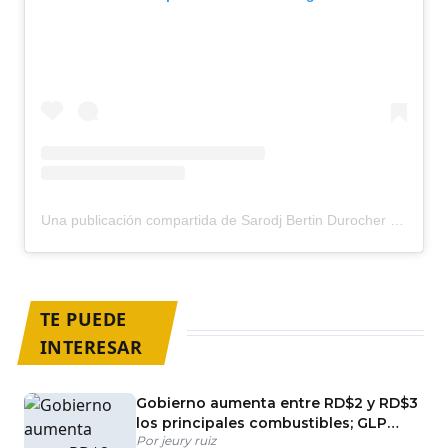
Una publicación compartida de Sarodj Bertin Durocher (@sarodjbertin)
TE PUEDE
INTERESAR
Gobierno aumenta entre RD$2 y RD$3
los principales combustibles; GLP
Por
jeury ruiz
mantiene precio congelado