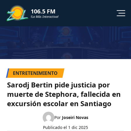
106.5 FM
!La Más Interactiva!
PROGRAMACION
NOTICIAS
VIDEOS
ENTRETENIMIENTO
SHORTS
Sarodj Bertin pide justicia por
muerte de Stephora, fallecida en
PODCAST
excursión escolar en Santiago
ZOL TV
Por
Joseiri Novas
Publicado el
1 dic 2025