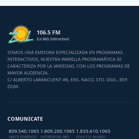
106.5 FM
!La Más Interactiva!
SOMOS UNA EMISORA ESPECIALIZADA EN PROGRAMAS
INTERACTIVOS, NUESTRA PARRILLA PROGRAMÁTICA SE
CARACTERIZA POR LA VARIEDAD, CON LOS PROGRAMAS DE
MAYOR AUDIENCIA.
C/ ALBERTO LARANCUENT #8, ENS. NACO, STO. DGO., REP.
DOM.
COMUNICATE
809.540.1065
1.809.200.1065
1.833.610.1065
SANTO DOMINGO
INTERIOR DEL PAÍS
EEUU Y EL MUNDO