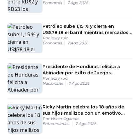
Economía
7 Ago 2026
Petróleo sube 1,15 % y cierra en
US$78,18 el barril mientras mercados
Por
jeury ruiz
siguen atentos a Ormuz
Economía
7 Ago 2026
Presidente de Honduras felicita a
Abinader por éxito de Juegos
Por
jeury ruiz
Centroamericanos y del Caribe
Nacionales
7 Ago 2026
Ricky Martin celebra los 18 años de
sus hijos mellizos con un emotivo
Por
Vicner Ogando
mensaje
Entretenimiento
7 Ago 2026