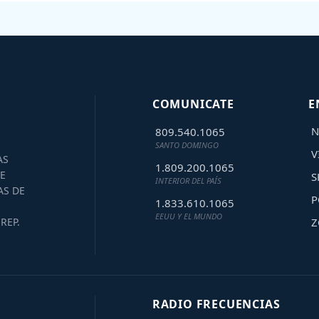
COMUNICATE
E
N
809.540.1065
SANTO DOMINGO
V
AS
1.809.200.1065
E
S
INTERIOR DEL PAÍS
AS DE
P
1.833.610.1065
EEUU Y EL MUNDO
Z
REP.
RADIO FRECUENCIAS