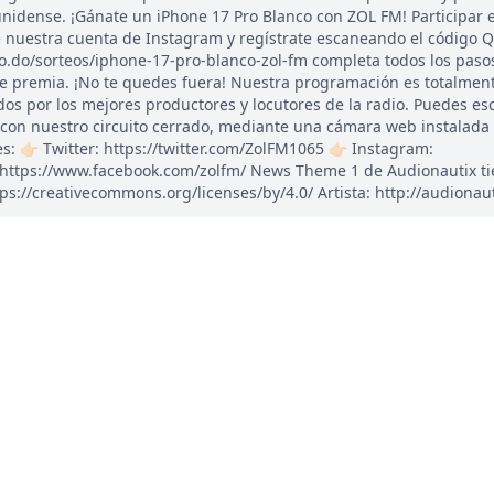
nidense. ¡Gánate un iPhone 17 Pro Blanco con ZOL FM! Participar es
e nuestra cuenta de Instagram y regístrate escaneando el código 
o.do/sorteos/iphone-17-pro-blanco-zol-fm completa todos los pasos
te premia. ¡No te quedes fuera! Nuestra programación es totalmente
s por los mejores productores y locutores de la radio. Puedes e
 con nuestro circuito cerrado, mediante una cámara web instalada
: 👉🏻 Twitter: https://twitter.com/ZolFM1065 👉🏻 Instagram:
: https://www.facebook.com/zolfm/ News Theme 1 de Audionautix t
ps://creativecommons.org/licenses/by/4.0/ Artista: http://audionau