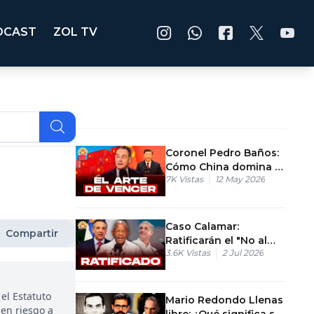
DCAST
ZOL TV
Coronel Pedro Baños:
Cómo China domina el
7K
Vistas
12 May 2026
mundo sin disparar
una bala.
Caso Calamar:
Compartir
Ratificarán el "No al
3.6K
Vistas
2 Jul 2026
Lugar" de Gonzalo
Castillo
el Estatuto
Mario Redondo Llenas
 en riesgo a
libre: ¿Qué significa su