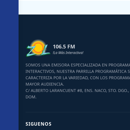
106.5 FM
!La Más Interactiva!
SOMOS UNA EMISORA ESPECIALIZADA EN PROGRAM
INTERACTIVOS, NUESTRA PARRILLA PROGRAMÁTICA S
CARACTERIZA POR LA VARIEDAD, CON LOS PROGRAM
MAYOR AUDIENCIA.
C/ ALBERTO LARANCUENT #8, ENS. NACO, STO. DGO., 
DOM.
SIGUENOS