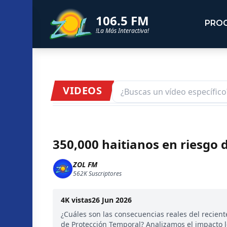
106.5 FM
PRO
!La Más Interactiva!
VIDEOS
350,000 haitianos en riesgo 
ZOL FM
562K
Suscriptores
4K
vistas
26 Jun 2026
¿Cuáles son las consecuencias reales del reciente
de Protección Temporal? Analizamos el impacto l