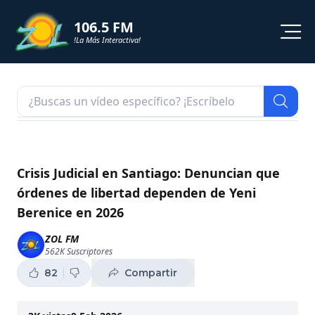
106.5 FM
!La Más Interactiva!
PROGRAMACION
NOTICIAS
VIDEOS
Crisis Judicial en Santiago: Denuncian que
órdenes de libertad dependen de Yeni
SHORTS
Berenice en 2026
PODCAST
ZOL FM
562K
Suscriptores
ZOL TV
82
Compartir