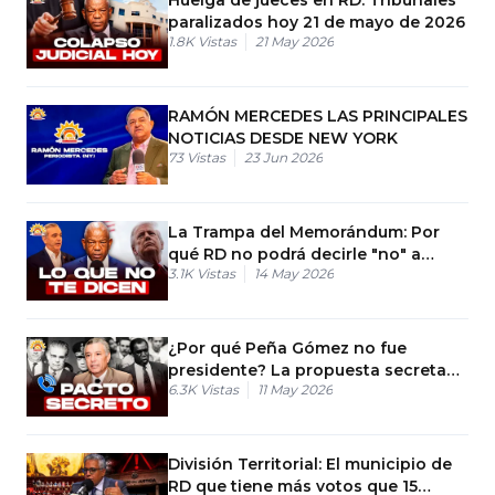
paralizados hoy 21 de mayo de 2026
1.8K
Vistas
21 May 2026
RAMÓN MERCEDES LAS PRINCIPALES
NOTICIAS DESDE NEW YORK
73
Vistas
23 Jun 2026
La Trampa del Memorándum: Por
qué RD no podrá decirle "no" a
3.1K
Vistas
14 May 2026
Trump
¿Por qué Peña Gómez no fue
presidente? La propuesta secreta
6.3K
Vistas
11 May 2026
de Balaguer
División Territorial: El municipio de
RD que tiene más votos que 15