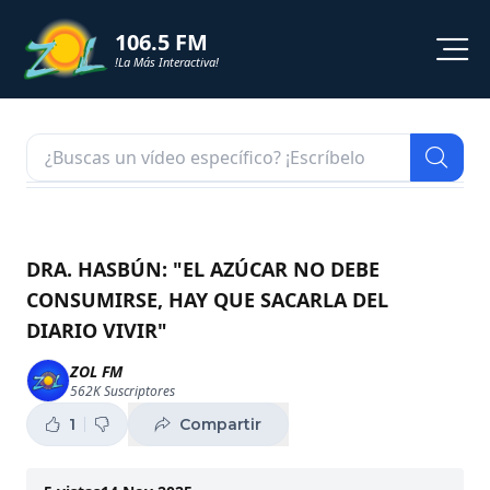
106.5 FM
!La Más Interactiva!
PROGRAMACION
NOTICIAS
VIDEOS
DRA. HASBÚN: "EL AZÚCAR NO DEBE
CONSUMIRSE, HAY QUE SACARLA DEL
SHORTS
DIARIO VIVIR"
PODCAST
ZOL FM
562K
Suscriptores
ZOL TV
1
Compartir