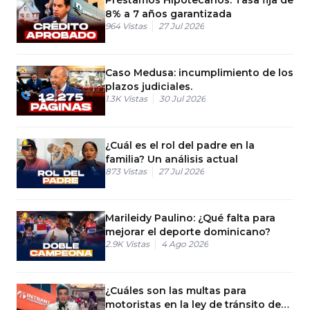
8% a 7 años garantizada
964
Vistas
27 Jul 2026
Caso Medusa: incumplimiento de los
plazos judiciales.
1.3K
Vistas
30 Jul 2026
¿Cuál es el rol del padre en la
familia? Un análisis actual
873
Vistas
27 Jul 2026
Marileidy Paulino: ¿Qué falta para
mejorar el deporte dominicano?
2.9K
Vistas
4 Ago 2026
¿Cuáles son las multas para
motoristas en la ley de tránsito de