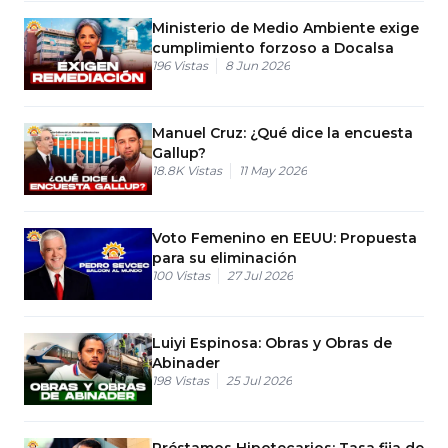
Ministerio de Medio Ambiente exige
cumplimiento forzoso a Docalsa
196
Vistas
8 Jun 2026
Manuel Cruz: ¿Qué dice la encuesta
Gallup?
18.8K
Vistas
11 May 2026
Voto Femenino en EEUU: Propuesta
para su eliminación
100
Vistas
27 Jul 2026
Luiyi Espinosa: Obras y Obras de
Abinader
198
Vistas
25 Jul 2026
Préstamos Hipotecarios: Tasa fija de