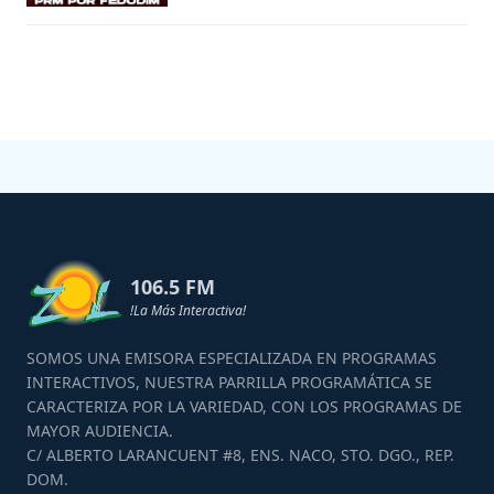
106.5 FM
!La Más Interactiva!
SOMOS UNA EMISORA ESPECIALIZADA EN PROGRAMAS
INTERACTIVOS, NUESTRA PARRILLA PROGRAMÁTICA SE
CARACTERIZA POR LA VARIEDAD, CON LOS PROGRAMAS DE
MAYOR AUDIENCIA.
C/ ALBERTO LARANCUENT #8, ENS. NACO, STO. DGO., REP.
DOM.