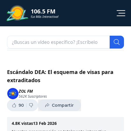
106.5 FM
!La Más Interactiva!
PROGRAMACION
NOTICIAS
VIDEOS
Escándalo DEA: El esquema de visas para
extraditados
SHORTS
ZOL FM
562K
Suscriptores
PODCAST
90
Compartir
ZOL TV
4.8K
vistas
13 Feb 2026