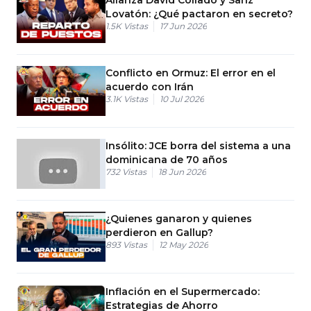
Lovatón: ¿Qué pactaron en secreto?
1.5K
Vistas
17 Jun 2026
Conflicto en Ormuz: El error en el
acuerdo con Irán
3.1K
Vistas
10 Jul 2026
Insólito: JCE borra del sistema a una
dominicana de 70 años
732
Vistas
18 Jun 2026
¿Quienes ganaron y quienes
perdieron en Gallup?
893
Vistas
12 May 2026
Inflación en el Supermercado:
Estrategias de Ahorro