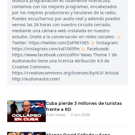
Nuestra programación es totalmente interactiva,
contamos con los mejores programas, encabezados
por los mejores productores y locutores de la radio.
Puedes escucharnos por audio real y además puedes
vernos las 24 horas con nuestro circuito cerrado,
mediante una cámara web instalada en nuestro
estudio. Únete a la conversación en redes sociales: 👉🏻
Twitter: https://twitter.com/ZolFM1065 👉🏻 Instagram:
https://instagram.com/zol1065fm 👉🏻 Faceboook:
https://www.facebook.com/zolfm/ News Theme 1 de
Audionautix tiene una licencia Atribución 4.0 de
Creative Commons.
https://creativecommons.org/licenses/by/4.0/ Artista:
http://audionautix.com/
Cuba pierde 3 millones de turistas
frente a RD
2.4K
Vistas
5 Jun 2026
Alianza David Collado y Sanz